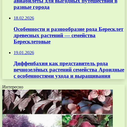
авиабилеты для выгодных путешествий в
разные города
18.02.2026
Особенности и разнообразие рода Бересклет
древесных растений — семейства
Бересклетовые
19.01.2026
Диффенбахия как представитель рода
вечнозелёных растений семейства Ароидные
с особенностями ухода и выращивания
Интересно