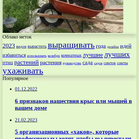
Облако меток
выращивать
2023
года
идей
вырастить
видов
дизайна
лучших
лучшие
избавиться
комнатных
использовать
колибри
растений
растения
птиц
сада
советов
советы
руководство
садов
ухаживать
Популярное
01.12.2022
6 признаков нашествия крыс или мышей в
вашем доме
21.02.2023
5 организационных «хаков», которые
профессионалы хотят, чтобы вы перестали