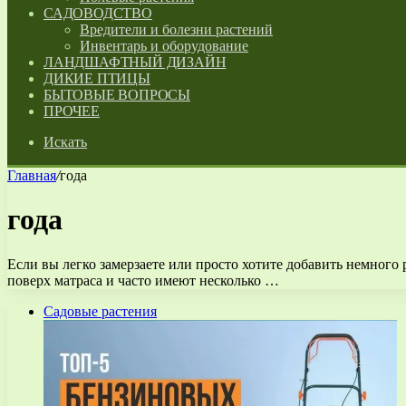
САДОВОДСТВО
Вредители и болезни растений
Инвентарь и оборудование
ЛАНДШАФТНЫЙ ДИЗАЙН
ДИКИЕ ПТИЦЫ
БЫТОВЫЕ ВОПРОСЫ
ПРОЧЕЕ
Искать
Главная
/
года
года
Если вы легко замерзаете или просто хотите добавить немного
поверх матраса и часто имеют несколько …
Садовые растения