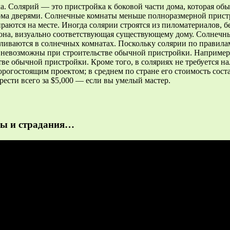
а. Солярий — это пристройка к боковой части дома, которая о
ома дверями. Солнечные комнаты меньше полноразмерной пристр
ираются на месте. Иногда солярии строятся из пиломатериалов, 
 зона, визуально соответствующая существующему дому. Солнечн
авливаются в солнечных комнатах. Поскольку солярии по правил
 невозможны при строительстве обычной пристройки. Например,
ве обычной пристройки. Кроме того, в соляриях не требуется н
гостоящим проектом; в среднем по стране его стоимость составл
ести всего за $5,000 — если вы умелый мастер.
ёзы и страдания…