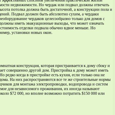
ки эффективных способов увеличения практической жилой
имости недвижимости. Но чердак или подвал должны отвечать
сота потолка должна быть достаточной, а конструкции пола и
ний. Подвал должен быть абсолютно сухим, а чердаки
оборудование чердаков целесообразно только для домов с
должны иметь эвакуационные выходы, что может означать
; стоимость отделки подвала обычно вдвое меньше. Но
ример, установки новых окон.
мнатная конструкция, которая пристраивается к дому сбоку и
дает совершенно другой дом. Пристройка к дому может иметь
о редко когда в пристройке есть кухня, если только она не
дома. На них распространяются все те же строительные нормы
дчиков для монтажа электропроводки, водопровода и систем
имое для независимого проживания, их иногда называют
т около $72 000, но вполне возможно потратить $150 000 или