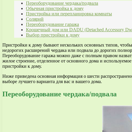
Переоборудование чердака/подвала
Обычная пристройка к дому
Пристройка или перепланировка комнаты
Солярий
Переоборудование гаража
Крошечный дом или DADU (Detached Accessory Dwel
Выбор пристройки к дому
Пристройки к дому бывают нескольких основных типов, чтобы 
недорогих расширений чердака или подвала до дорогих полно
Переоборудование гаража можно даже с полным правом назвать
жилое строение, отделенное от основного дома и используемое
пристройки к дому.
Ниже приведена основная информация о шести распространенны
выборе лучшего варианта для вас и вашего дома.
Переоборудование чердака/подвала