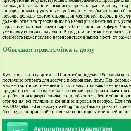
преобразование существующего незавершенного пространства 
площади. И это один из немногих проектов расширения, котор
определенным структурным требованиям, чтобы их можно было 
потолка должны соответствовать инженерным требованиям, чт
должны отвечать требованиям по изоляции и вентиляции, уст
чердаками, которые имеют каркас без стропильных ферм. Люб
установку специальных окон. В среднем по стране стоимость о
стоимость может сильно варьироваться в зависимости от разм
Обычная пристройка к дому
Лучше всего подходит для: Пристройки к дому с большим коли
постоянно открыта для доступа к основному дому. При хороше
множество типов помещений: гостиная, столовая, семейная комна
предназначена для квартиры. Основные пристройки имеют все т
и требования к разрешениям, и они обычно требуют обширных 
отопления, вентиляции и кондиционирования воздуха. Если та
AADUs (attached accessory dwelling units). Такой проект счита
больше, если пристройка довольно просторная или в ней испо