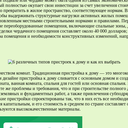
в подвале или чердаке может быть одним из самых экономичес
ый полностью окупает свои инвестиции за счет увеличения сто
превратить в жилое пространство, соответствующее нормам. Вы
обы выдерживать структурные нагрузки активных жилых помеще
ановленным местными строительными нормами и правилами. Пере
ые переоборудованные помещения, включающие спальные зоны, 
тделки чердачного помещения составляет около 40 000 долларов
ера помещения и необходимости конструктивных изменений, нап
чеством комнат. Традиционная пристройка к дому — это многоко
м дизайне пристройка к дому сливается с основным домом и соз
та, ванная комната, спальня для гостей или основная спальня. Н
е же проблемы и требования, что и при строительстве полного 
земляных и фундаментных работ, а также привлечения субподря
кие пристройки спроектированы так, что в них есть все необход
ется капитальным, и его стоимость в среднем по стране составляе
льзуются высококачественные материалы.