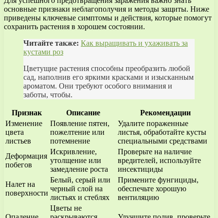
Для успешного предотвращения заражения важно знать
основные признаки неблагополучия и методы защиты. Ниже
приведены ключевые симптомы и действия, которые помогут
сохранить растения в хорошем состоянии.
Читайте также:
Как выращивать и ухаживать за
кустами роз
Цветущие растения способны преобразить любой
сад, наполнив его яркими красками и изысканным
ароматом. Они требуют особого внимания и
заботы, чтобы.
Признак
Описание
Рекомендации
Изменение
Появление пятен,
Удалите пораженные
цвета
пожелтение или
листья, обработайте кусты
листьев
потемнение
специальными средствами
Искривление,
Проверьте на наличие
Деформация
утолщение или
вредителей, используйте
побегов
замедление роста
инсектициды
Белый, серый или
Примените фунгициды,
Налет на
черный слой на
обеспечьте хорошую
поверхности
листьях и стеблях
вентиляцию
Цветы не
Опадение
раскрываются,
Улучшите полив, проверьте