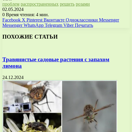
проблем
распространенных
решить
розами
02.05.2024
0
Время чтения: 4 мин.
Facebook
X
Pinterest
Вконтакте
Одноклассники
Messenger
Messenger
WhatsApp
Telegram
Viber
Печатать
ПОХОЖИЕ СТАТЬИ
Травянистые садовые растения с запахом
лимона
24.12.2024