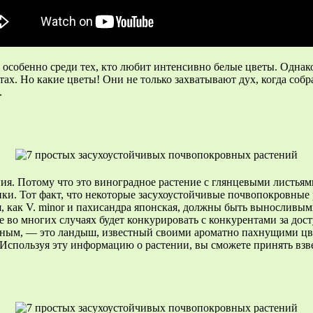
собенно среди тех, кто любит интенсивно белые цветы. Однако,
етах. Но какие цветы! Они не только захватывают дух, когда со
.
ния. Потому что это виноградное растение с глянцевыми листья
ки. Тот факт, что некоторые засухоустойчивые почвопокровные 
ия, как V. minor и пахисандра японская, должны быть выносливы
е во многих случаях будет конкурировать с конкурентами за дос
ивным, — это ландыш, известный своими ароматно пахнущими ц
r. Используя эту информацию о растении, вы сможете принять вз