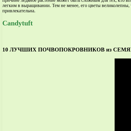
причине ледяное растение может быть сложным для тех, кто впе
легким в выращивании. Тем не менее, его цветы великолепны, т
привлекательна.
Candytuft
10 ЛУЧШИХ ПОЧВОПОКРОВНИКОВ из СЕМЯН!