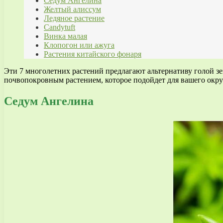
Седум Ангелина
Желтый алиссум
Ледяное растение
Candytuft
Винка малая
Клопогон или ажуга
Растения китайского фонаря
Эти 7 многолетних растений предлагают альтернативу голой з
почвопокровным растением, которое подойдет для вашего окр
Седум Ангелина