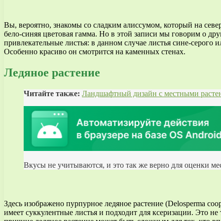
Вы, вероятно, знакомы со сладким алиссумом, который на севе
бело-синяя цветовая гамма. Но в этой записи мы говорим о дру
привлекательные листья: в данном случае листья сине-серого и
Особенно красиво он смотрится на каменных стенах.
Ледяное растение
Читайте также:
Ландшафтный дизайн с местными расте
Вкусы не учитываются, и это так же верно для оценки мес
Здесь изображено пурпурное ледяное растение (Delosperma coo
имеет суккулентные листья и подходит для ксеризации. Это не 