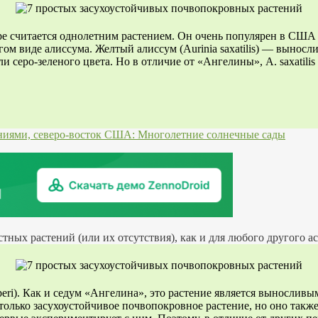
ре считается однолетним растением. Он очень популярен в США к
гом виде алиссума. Желтый алиссум (Aurinia saxatilis) — вынос
ли серо-зеленого цвета. Но в отличие от «Ангелины», A. saxatil
ниями, северо-восток США: Многолетние солнечные сады
тных растений (или их отсутствия), как и для любого другого а
peri). Как и седум «Ангелина», это растение является вынослив
только засухоустойчивое почвопокровное растение, но оно также 