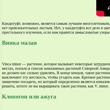
Кандитуфт, возможно, является самым лучшим многолетником, о
нет привлекательных листьев. Нет, у кандитуфта все дело в цв
пристального изучения, если вам нравятся замысловатые узоры
Винка малая
Vinca minor — растение, которое вызывает некоторые затрудне
местах, попало в список инвазивных растений Северной Амери
не должен нас сильно удивлять. В конце концов, такие растен
выключают эту жесткость, чтобы угодить нам. Крепкое растени
заманчиво посадить, но который определенно является инваз
решить, хотите ли вы выращивать такие растения, как V. mino
Клопогон или ажуга