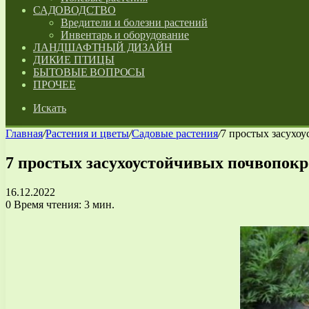
САДОВОДСТВО
Вредители и болезни растений
Инвентарь и оборудование
ЛАНДШАФТНЫЙ ДИЗАЙН
ДИКИЕ ПТИЦЫ
БЫТОВЫЕ ВОПРОСЫ
ПРОЧЕЕ
Искать
Главная
/
Растения и цветы
/
Садовые растения
/
7 простых засухо
7 простых засухоустойчивых почвопок
16.12.2022
0
Время чтения: 3 мин.