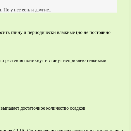
Но у нее есть и другие..
осить глину и периодически влажные (но не постоянно
бли растения поникнут и станут непривлекательными.
 выпадает достаточное количество осадков.
егионов США. Он хорошо переносит сухую и влажную жару и