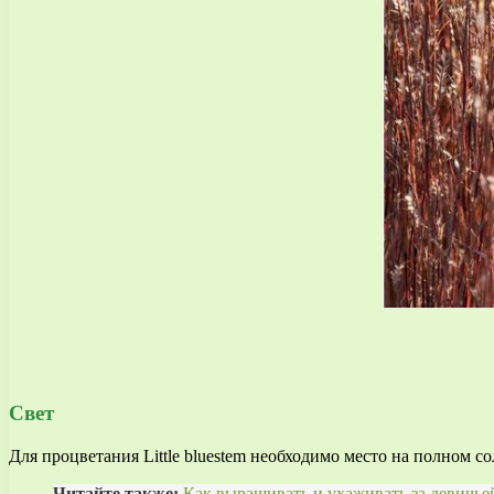
Свет
Для процветания Little bluestem необходимо место на полном с
Читайте также:
Как выращивать и ухаживать за девичье