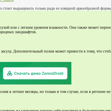
ю стоит выращивать только ради ее изящной аркообразной формы. 
 сухой или с легким уровнем влажности. Она также может перен
дородных ландшафтов.
 засуху. Дополнительный полив может привести к тому, что сте
ив в летние месяцы, но только в том случае, если в регионе не
оловник на удивление хорошо себя чувствует в большинстве р