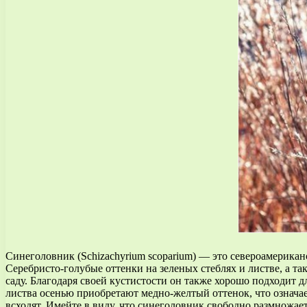
Синеголовник (Schizachyrium scoparium) — это североамерикан
Серебристо-голубые оттенки на зеленых стеблях и листве, а т
саду. Благодаря своей кустистости он также хорошо подходит 
листва осенью приобретают медно-желтый оттенок, что означае
всходят. Имейте в виду, что синеголовник свободно размножае