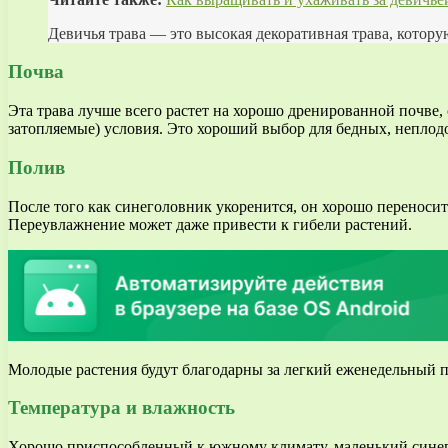
Девичья трава — это высокая декоративная трава, котору
Почва
Эта трава лучше всего растет на хорошо дренированной почве,
затопляемые) условия. Это хороший выбор для бедных, непло
Полив
После того как синеголовник укоренится, он хорошо переносит
Переувлажнение может даже привести к гибели растений.
Молодые растения будут благодарны за легкий еженедельный пол
Температура и влажность
Хорошо приспособленный к южному климату, маленький синег