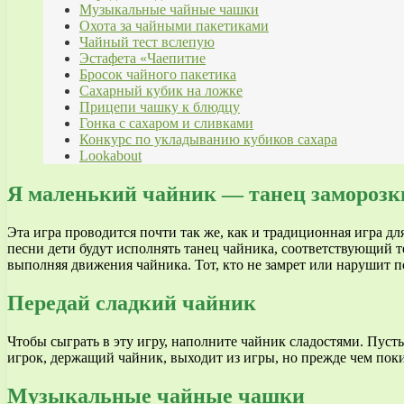
Музыкальные чайные чашки
Охота за чайными пакетиками
Чайный тест вслепую
Эстафета «Чаепитие
Бросок чайного пакетика
Сахарный кубик на ложке
Прицепи чашку к блюдцу
Гонка с сахаром и сливками
Конкурс по укладыванию кубиков сахара
Lookabout
Я маленький чайник — танец заморозк
Эта игра проводится почти так же, как и традиционная игра дл
песни дети будут исполнять танец чайника, соответствующий т
выполняя движения чайника. Тот, кто не замрет или нарушит по
Передай сладкий чайник
Чтобы сыграть в эту игру, наполните чайник сладостями. Пусть
игрок, держащий чайник, выходит из игры, но прежде чем покин
Музыкальные чайные чашки