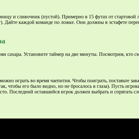
рницу и сливочник (пустой). Примерно в 15 футах от стартовой 
. Дайте каждой команде по ложке. Они должны в эстафете перен
ра
ами сахара. Установите таймер на две минуты. Посмотрим, кто с
можно играть во время чаепития. Чтобы поиграть, поставьте зав
так, чтобы его было видно, но не бросалось в глаза). Пусть игро
место. Последний оставшийся игрок должен выбрать и спрятать с