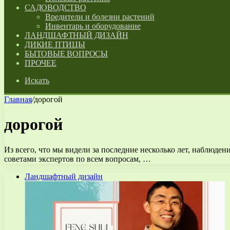
САДОВОДСТВО
Вредители и болезни растений
Инвентарь и оборудование
ЛАНДШАФТНЫЙ ДИЗАЙН
ДИКИЕ ПТИЦЫ
БЫТОВЫЕ ВОПРОСЫ
ПРОЧЕЕ
Искать
Главная
/
дорогой
дорогой
Из всего, что мы видели за последние несколько лет, наблюден
советами экспертов по всем вопросам, …
Ландшафтный дизайн