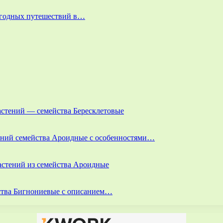
выгодных путешествий в…
астений — семейства Бересклетовые
тений семейства Ароидные с особенностями…
астений из семейства Ароидные
йства Бигнониевые с описанием…