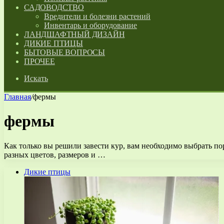
САДОВОДСТВО
Вредители и болезни растений
Инвентарь и оборудование
ЛАНДШАФТНЫЙ ДИЗАЙН
ДИКИЕ ПТИЦЫ
БЫТОВЫЕ ВОПРОСЫ
ПРОЧЕЕ
Искать
Главная
/
фермы
фермы
Как только вы решили завести кур, вам необходимо выбрать п
разных цветов, размеров и …
Дикие птицы