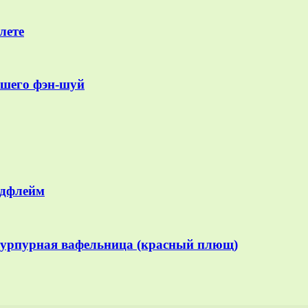
лете
ошего фэн-шуй
лдфлейм
пурпурная вафельница (красный плющ)