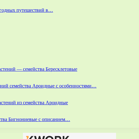
выгодных путешествий в…
астений — семейства Бересклетовые
тений семейства Ароидные с особенностями…
астений из семейства Ароидные
йства Бигнониевые с описанием…