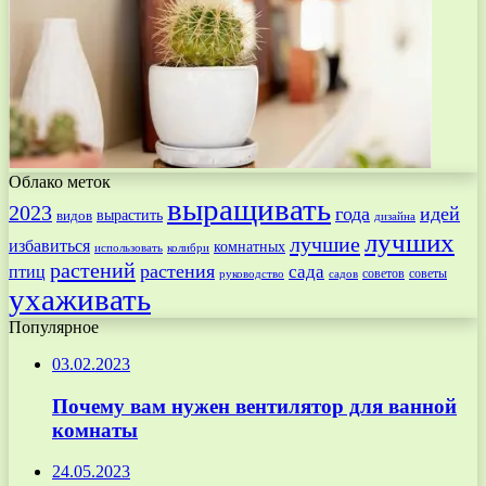
Облако меток
выращивать
2023
года
идей
вырастить
видов
дизайна
лучших
лучшие
избавиться
комнатных
использовать
колибри
растений
растения
птиц
сада
советов
советы
руководство
садов
ухаживать
Популярное
03.02.2023
Почему вам нужен вентилятор для ванной
комнаты
24.05.2023