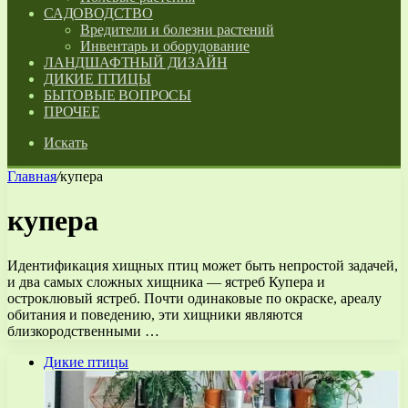
САДОВОДСТВО
Вредители и болезни растений
Инвентарь и оборудование
ЛАНДШАФТНЫЙ ДИЗАЙН
ДИКИЕ ПТИЦЫ
БЫТОВЫЕ ВОПРОСЫ
ПРОЧЕЕ
Искать
Главная
/
купера
купера
Идентификация хищных птиц может быть непростой задачей,
и два самых сложных хищника — ястреб Купера и
остроклювый ястреб. Почти одинаковые по окраске, ареалу
обитания и поведению, эти хищники являются
близкородственными …
Дикие птицы