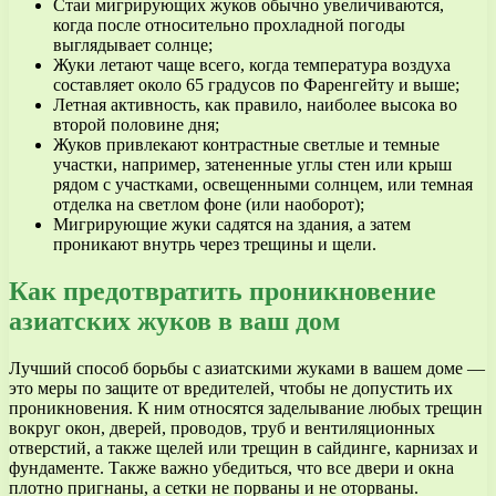
Стаи мигрирующих жуков обычно увеличиваются,
когда после относительно прохладной погоды
выглядывает солнце;
Жуки летают чаще всего, когда температура воздуха
составляет около 65 градусов по Фаренгейту и выше;
Летная активность, как правило, наиболее высока во
второй половине дня;
Жуков привлекают контрастные светлые и темные
участки, например, затененные углы стен или крыш
рядом с участками, освещенными солнцем, или темная
отделка на светлом фоне (или наоборот);
Мигрирующие жуки садятся на здания, а затем
проникают внутрь через трещины и щели.
Как предотвратить проникновение
азиатских жуков в ваш дом
Лучший способ борьбы с азиатскими жуками в вашем доме —
это меры по защите от вредителей, чтобы не допустить их
проникновения. К ним относятся заделывание любых трещин
вокруг окон, дверей, проводов, труб и вентиляционных
отверстий, а также щелей или трещин в сайдинге, карнизах и
фундаменте. Также важно убедиться, что все двери и окна
плотно пригнаны, а сетки не порваны и не оторваны.