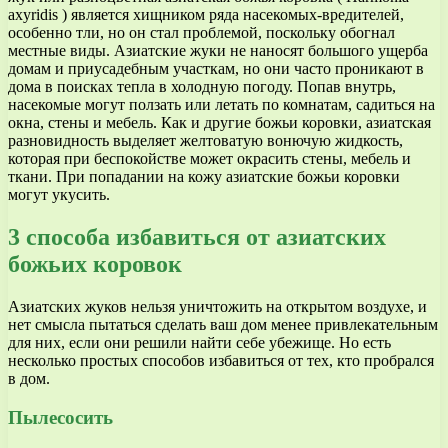
axyridis ) является хищником ряда насекомых-вредителей,
особенно тли, но он стал проблемой, поскольку обогнал
местные виды. Азиатские жуки не наносят большого ущерба
домам и приусадебным участкам, но они часто проникают в
дома в поисках тепла в холодную погоду. Попав внутрь,
насекомые могут ползать или летать по комнатам, садиться на
окна, стены и мебель. Как и другие божьи коровки, азиатская
разновидность выделяет желтоватую вонючую жидкость,
которая при беспокойстве может окрасить стены, мебель и
ткани. При попадании на кожу азиатские божьи коровки
могут укусить.
3 способа избавиться от азиатских
божьих коровок
Азиатских жуков нельзя уничтожить на открытом воздухе, и
нет смысла пытаться сделать ваш дом менее привлекательным
для них, если они решили найти себе убежище. Но есть
несколько простых способов избавиться от тех, кто пробрался
в дом.
Пылесосить