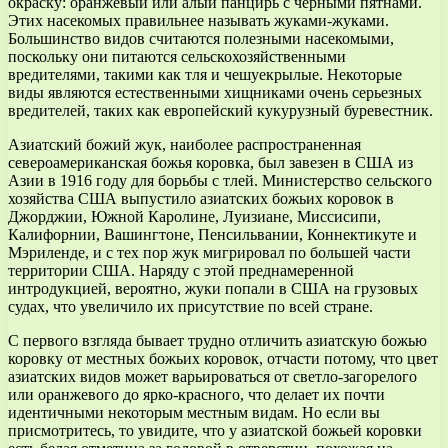
окраску: оранжевый или алый панцирь с черными пятнами.
Этих насекомых правильнее называть жуками-жуками.
Большинство видов считаются полезными насекомыми,
поскольку они питаются сельскохозяйственными
вредителями, такими как тля и чешуекрылые. Некоторые
виды являются естественными хищниками очень серьезных
вредителей, таких как европейский кукурузный буревестник.
Азиатский божий жук, наиболее распространенная
североамериканская божья коровка, был завезен в США из
Азии в 1916 году для борьбы с тлей. Министерство сельского
хозяйства США выпустило азиатских божьих коровок в
Джорджии, Южной Каролине, Луизиане, Миссисипи,
Калифорнии, Вашингтоне, Пенсильвании, Коннектикуте и
Мэриленде, и с тех пор жук мигрировал по большей части
территории США. Наряду с этой преднамеренной
интродукцией, вероятно, жуки попали в США на грузовых
судах, что увеличило их присутствие по всей стране.
С первого взгляда бывает трудно отличить азиатскую божью
коровку от местных божьих коровок, отчасти потому, что цвет
азиатских видов может варьироваться от светло-загорелого
или оранжевого до ярко-красного, что делает их почти
идентичными некоторым местным видам. Но если вы
присмотритесь, то увидите, что у азиатской божьей коровки