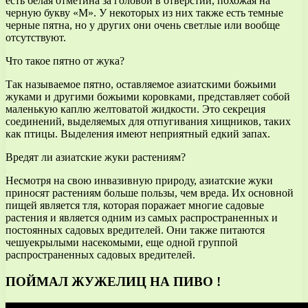
есть белая отметина за головой в отверстии, похожая на
черную букву «М». У некоторых из них также есть темные
черные пятна, но у других они очень светлые или вообще
отсутствуют.
Что такое пятно от жука?
Так называемое пятно, оставляемое азиатскими божьими
жуками и другими божьими коровками, представляет собой
маленькую каплю желтоватой жидкости. Это секреция
соединений, выделяемых для отпугивания хищников, таких
как птицы. Выделения имеют неприятный едкий запах.
Вредят ли азиатские жуки растениям?
Несмотря на свою инвазивную природу, азиатские жуки
приносят растениям больше пользы, чем вреда. Их основной
пищей является тля, которая поражает многие садовые
растения и является одним из самых распространенных и
постоянных садовых вредителей. Они также питаются
чешуекрылыми насекомыми, еще одной группой
распространенных садовых вредителей.
ПОЙМАЛ ЖУЖЕЛИЦ НА ПИВО !