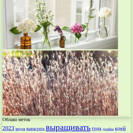
Облако меток
выращивать
2023
года
идей
вырастить
видов
дизайна