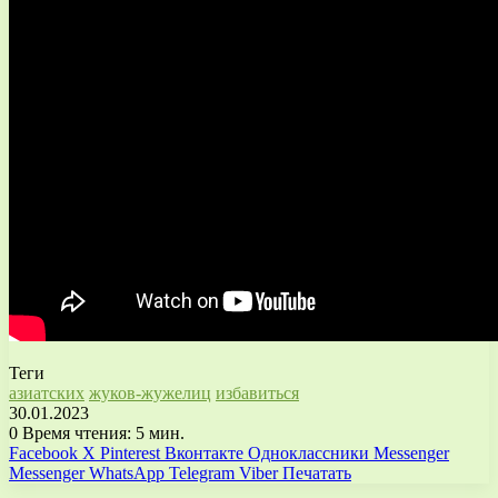
Теги
азиатских
жуков-жужелиц
избавиться
30.01.2023
0
Время чтения: 5 мин.
Facebook
X
Pinterest
Вконтакте
Одноклассники
Messenger
Messenger
WhatsApp
Telegram
Viber
Печатать