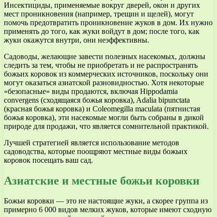
Инсектициды, применяемые вокруг дверей, окон и других
мест проникновения (например, трещин и щелей), могут
помочь предотвратить проникновение жуков в дом. Их нужно
применять до того, как жуки войдут в дом; после того, как
жуки окажутся внутри, они неэффективны.
Садоводы, желающие завести полезных насекомых, должны
следить за тем, чтобы не приобретать и не распространять
божьих коровок из коммерческих источников, поскольку они
могут оказаться азиатской разновидностью. Хотя некоторые
«безопасные» виды продаются, включая Hippodamia
convergens (сходящаяся божья коровка), Adalia bipunctata
(красная божья коровка) и Coleomegilla maculata (пятнистая
божья коровка), эти насекомые могли быть собраны в дикой
природе для продажи, что является сомнительной практикой.
Лучшей стратегией является использование методов
садоводства, которые поощряют местные виды божьих
коровок посещать ваш сад.
Азиатские и местные божьи коровки
Божьи коровки — это не настоящие жуки, а скорее группа из
примерно 6 000 видов мелких жуков, которые имеют сходную