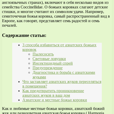
англоязычных странах), включают в себя несколько видов из
семейства Coccinellidae. О божьих коровках слагают детские
стишки, и многие считают их символом удачи. Например,
семиточечная божья коровка, самый распространенный вид в
Европе, как говорят, представляет семь радостей и семь
печалей.
Содержание статьи:
3 способа избавиться от азиатских божьих
коровок
Пылесосить
Световые ловушки
Инсектицидный спрей
Предупреждение
Диагностика и борьба с азиатскими
жуками
Что заставляет азиатских жуков переселяться
в помещения?
Как предотвратить проникновение
азиатских жуков в ваш дом
Азиатские и местные божьи коровки
Как и любимые местные божьи коровки, азиатский божий
жук или разноцветная азиатская божья коровка ( Harmonia