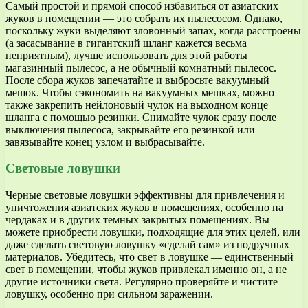
Самый простой и прямой способ избавиться от азиатских
жуков в помещении — это собрать их пылесосом. Однако,
поскольку жуки выделяют зловонный запах, когда расстроены
(а засасывание в гигантский шланг кажется весьма
неприятным), лучше использовать для этой работы
магазинный пылесос, а не обычный комнатный пылесос.
После сбора жуков запечатайте и выбросьте вакуумный
мешок. Чтобы сэкономить на вакуумных мешках, можно
также закрепить нейлоновый чулок на выходном конце
шланга с помощью резинки. Снимайте чулок сразу после
выключения пылесоса, закрывайте его резинкой или
завязывайте конец узлом и выбрасывайте.
Световые ловушки
Черные световые ловушки эффективны для привлечения и
уничтожения азиатских жуков в помещениях, особенно на
чердаках и в других темных закрытых помещениях. Вы
можете приобрести ловушки, подходящие для этих целей, или
даже сделать световую ловушку «сделай сам» из подручных
материалов. Убедитесь, что свет в ловушке — единственный
свет в помещении, чтобы жуков привлекал именно он, а не
другие источники света. Регулярно проверяйте и чистите
ловушку, особенно при сильном заражении.