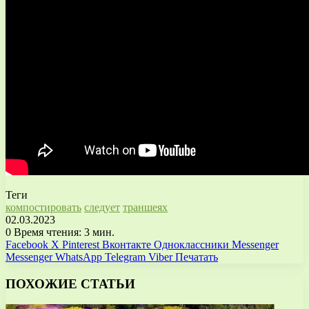
Теги
компостировать
следует
траншеях
02.03.2023
0
Время чтения: 3 мин.
Facebook
X
Pinterest
Вконтакте
Одноклассники
Messenger
Messenger
WhatsApp
Telegram
Viber
Печатать
ПОХОЖИЕ СТАТЬИ