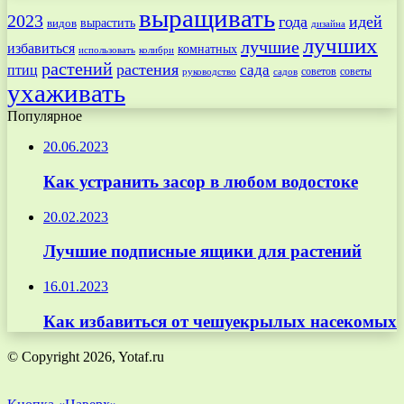
выращивать
2023
года
идей
вырастить
видов
дизайна
лучших
лучшие
избавиться
комнатных
использовать
колибри
растений
растения
птиц
сада
советов
советы
руководство
садов
ухаживать
Популярное
20.06.2023
Как устранить засор в любом водостоке
20.02.2023
Лучшие подписные ящики для растений
16.01.2023
Как избавиться от чешуекрылых насекомых
© Copyright 2026, Yotaf.ru