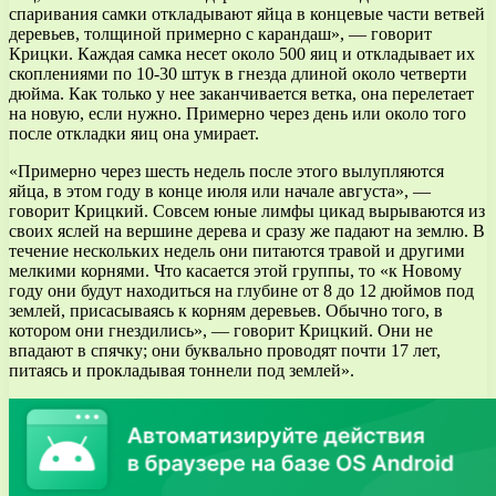
спаривания самки откладывают яйца в концевые части ветвей
деревьев, толщиной примерно с карандаш», — говорит
Крицки. Каждая самка несет около 500 яиц и откладывает их
скоплениями по 10-30 штук в гнезда длиной около четверти
дюйма. Как только у нее заканчивается ветка, она перелетает
на новую, если нужно. Примерно через день или около того
после откладки яиц она умирает.
«Примерно через шесть недель после этого вылупляются
яйца, в этом году в конце июля или начале августа», —
говорит Крицкий. Совсем юные лимфы цикад вырываются из
своих яслей на вершине дерева и сразу же падают на землю. В
течение нескольких недель они питаются травой и другими
мелкими корнями. Что касается этой группы, то «к Новому
году они будут находиться на глубине от 8 до 12 дюймов под
землей, присасываясь к корням деревьев. Обычно того, в
котором они гнездились», — говорит Крицкий. Они не
впадают в спячку; они буквально проводят почти 17 лет,
питаясь и прокладывая тоннели под землей».