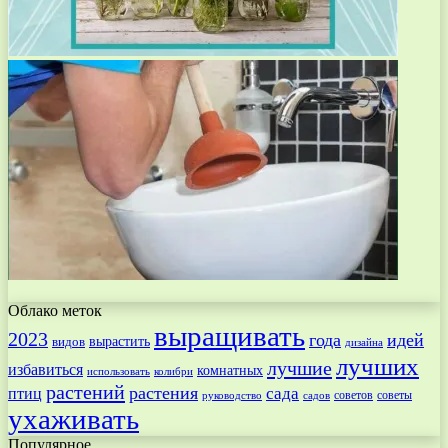
Облако меток
выращивать
2023
года
идей
вырастить
видов
дизайна
лучших
лучшие
избавиться
комнатных
использовать
колибри
растений
растения
птиц
сада
советов
советы
руководство
садов
ухаживать
Популярное