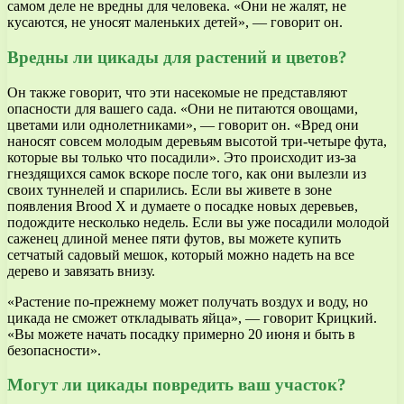
самом деле не вредны для человека. «Они не жалят, не
кусаются, не уносят маленьких детей», — говорит он.
Вредны ли цикады для
растений и цветов
?
Он также говорит, что эти насекомые не представляют
опасности для вашего сада. «Они не питаются овощами,
цветами или однолетниками», — говорит он. «Вред они
наносят совсем молодым деревьям высотой три-четыре фута,
которые вы только что посадили». Это происходит из-за
гнездящихся самок вскоре после того, как они вылезли из
своих туннелей и спарились. Если вы живете в зоне
появления Brood X и думаете о посадке новых деревьев,
подождите несколько недель. Если вы уже посадили молодой
саженец длиной менее пяти футов, вы можете купить
сетчатый садовый мешок, который можно надеть на все
дерево и завязать внизу.
«Растение по-прежнему может получать воздух и воду, но
цикада не сможет откладывать яйца», — говорит Крицкий.
«Вы можете начать посадку примерно 20 июня и быть в
безопасности».
Могут ли цикады повредить ваш участок?