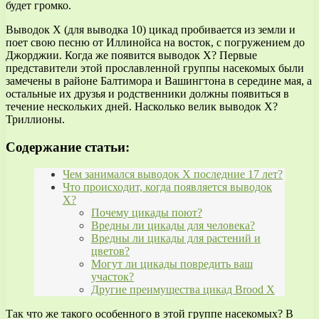
будет громко.
Выводок X (для выводка 10) цикад пробивается из земли и
поет свою песню от Иллинойса на восток, с погружением до
Джорджии. Когда же появится выводок X? Первые
представители этой прославленной группы насекомых были
замечены в районе Балтимора и Вашингтона в середине мая, а
остальные их друзья и родственники должны появиться в
течение нескольких дней. Насколько велик выводок X?
Триллионы.
Содержание статьи:
Чем занимался выводок X последние 17 лет?
Что происходит, когда появляется выводок
X?
Почему цикады поют?
Вредны ли цикады для человека?
Вредны ли цикады для растений и
цветов?
Могут ли цикады повредить ваш
участок?
Другие преимущества цикад Brood X
Так что же такого особенного в этой группе насекомых? В