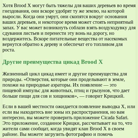
Хотя Brood X могут быть тяжелы для ваших деревьев во время
гнездования, они вскоре удобрят ту же землю, на которой
выросли. Когда они умрут, они скопятся вокруг основания
ваших деревьев, и некоторое время может стоять неприятный
запах. У вас может возникнуть соблазн взять воздуходувку для
сдувания листьев и перенести эту вонь на дорогу, но
воздержитесь. Вскоре питательные вещества от насекомых
вернутся обратно к дереву и обеспечат его топливом для
роста.
Другие преимущества цикад Brood X
Жизненный цикл цикад имеет и другие преимущества для
природы. «Отверстия, которые они проделывают в земле,
похожи на природные аэраторы. Их появление — это
пищевой импульс для животных, птиц и грызунов, что дает
больше пищи для сов и хищников», — говорит Крицкий.
Если в вашей местности ожидается появление выводка X, или
если вы находитесь вне зоны их распространения, но вам
интересно, вы можете проверить приложение Cicada Safari.
Это приложение, созданное Крицки, рассчитывает на то, что
жители сами сообщат, когда увидят клан Brood X в своем
районе. Вы можете загрузить фотографию и помочь