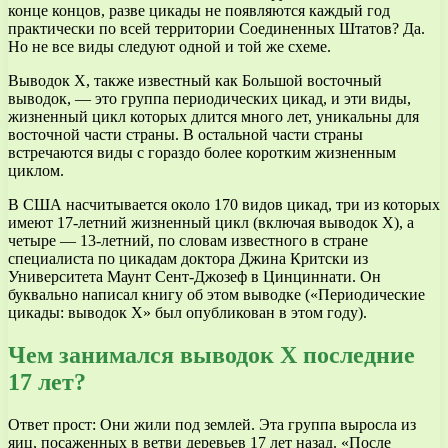
конце концов, разве цикады не появляются каждый год
практически по всей территории Соединенных Штатов? Да.
Но не все виды следуют одной и той же схеме.
Выводок X, также известный как Большой восточный
выводок, — это группа периодических цикад, и эти виды,
жизненный цикл которых длится много лет, уникальны для
восточной части страны. В остальной части страны
встречаются виды с гораздо более коротким жизненным
циклом.
В США насчитывается около 170 видов цикад, три из которых
имеют 17-летний жизненный цикл (включая выводок X), а
четыре — 13-летний, по словам известного в стране
специалиста по цикадам доктора Джина Критски из
Университета Маунт Сент-Джозеф в Цинциннати. Он
буквально написал книгу об этом выводке («Периодические
цикады: выводок X» был опубликован в этом году).
Чем занимался выводок X последние
17 лет?
Ответ прост: Они жили под землей. Эта группа выросла из
яиц, посаженных в ветви деревьев 17 лет назад. «После