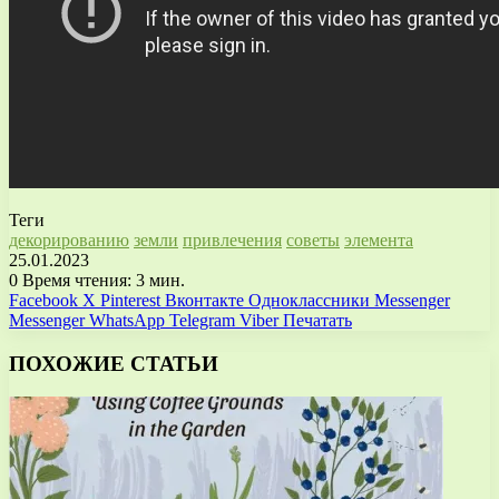
Теги
декорированию
земли
привлечения
советы
элемента
25.01.2023
0
Время чтения: 3 мин.
Facebook
X
Pinterest
Вконтакте
Одноклассники
Messenger
Messenger
WhatsApp
Telegram
Viber
Печатать
ПОХОЖИЕ СТАТЬИ