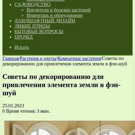
САДОВОДСТВО
Вредители и болезни растений
Инвентарь и оборудование
ЛАНДШАФТНЫЙ ДИЗАЙН
ДИКИЕ ПТИЦЫ
БЫТОВЫЕ ВОПРОСЫ
ПРОЧЕЕ
Искать
Главная
/
Растения и цветы
/
Комнатные растения
/
Советы по
декорированию для привлечения элемента земли в фэн-шуй
Советы по декорированию для
привлечения элемента земли в фэн-
шуй
25.01.2023
0
Время чтения: 3 мин.