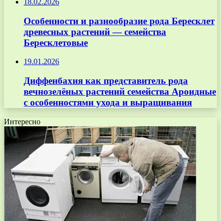
18.02.2026
Особенности и разнообразие рода Бересклет
древесных растений — семейства
Бересклетовые
19.01.2026
Диффенбахия как представитель рода
вечнозелёных растений семейства Ароидные
с особенностями ухода и выращивания
Интересно