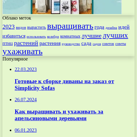
Облако меток
выращивать
2023
года
идей
вырастить
видов
дизайна
лучших
лучшие
избавиться
комнатных
использовать
колибри
растений
растения
птиц
сада
советов
советы
руководство
садов
ухаживать
Популярное
22.03.2023
Готовые к сборке диваны на заказ от
Simplicity Sofas
26.07.2024
Как выращивать и ухаживать за
апельсиновыми деревьями
06.01.2023