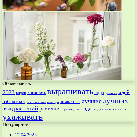
Облако меток
выращивать
2023
года
идей
вырастить
видов
дизайна
лучших
лучшие
избавиться
комнатных
использовать
колибри
растений
растения
птиц
сада
советов
советы
руководство
садов
ухаживать
Популярное
17.04.2023