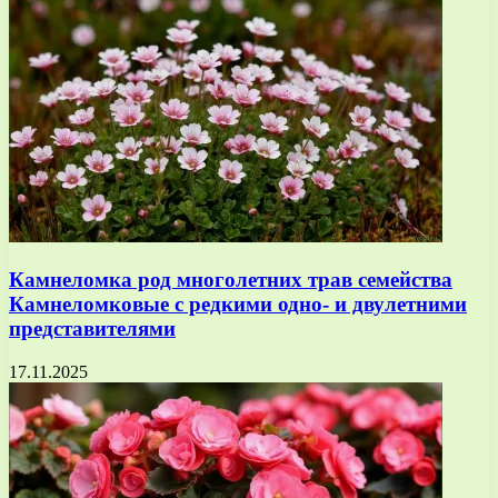
Камнеломка род многолетних трав семейства
Камнеломковые с редкими одно- и двулетними
представителями
17.11.2025