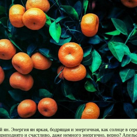
ян. Энергия ян яркая, бодрящая и энергичная, как солнце в сере
я приподнято и счастливо, даже немного энергично, верно? Апел