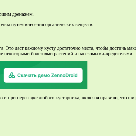
рошим дренажем.
почвы путем внесения органических веществ.
а. Это даст каждому кусту достаточно места, чтобы достичь макс
ие некоторыми болезнями растений и насекомыми-вредителями.
что и при пересадке любого кустарника, включая правило, что ш