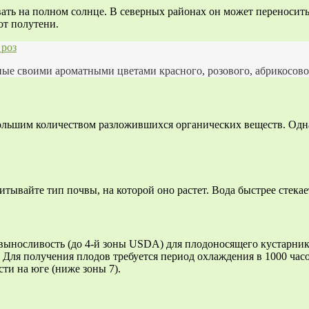
ть на полном солнце. В северных районах он может переносить ч
от полутени.
 роз
ные своими ароматными цветами красного, розового, абрикосовог
большим количеством разложившихся органических веществ. Одн
тывайте тип почвы, на которой оно растет. Вода быстрее стекае
 выносливость (до 4-й зоны USDA) для плодоносящего кустарник
 Для получения плодов требуется период охлаждения в 1000 часо
и на юге (ниже зоны 7).