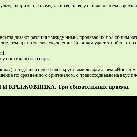
льчу, например, солому, которая, наряду с подавлением сорняко
сегда делают различия между ними, продавая их под общим наз
чие, чем практическое улучшение. Если вам удастся найти эти со
ый;
м у оригинального сорта;
нда»): плодоносит еще более крупными ягодами, чем «Йостин»;
учшение по сравнению с оригиналом, с превосходными на вкус п
Ы И КРЫЖОВНИКА. Три обязательных приема.