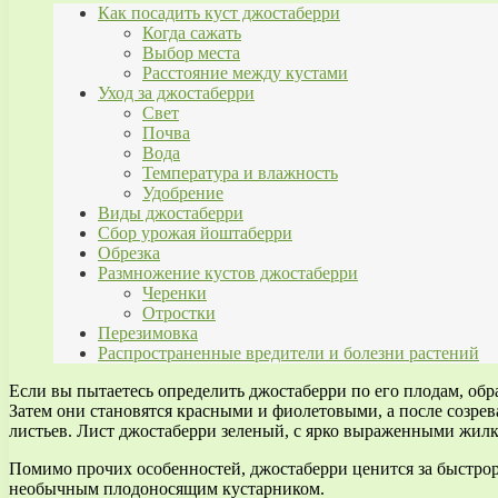
Как посадить куст джостаберри
Когда сажать
Выбор места
Расстояние между кустами
Уход за джостаберри
Свет
Почва
Вода
Температура и влажность
Удобрение
Виды джостаберри
Сбор урожая йоштаберри
Обрезка
Размножение кустов джостаберри
Черенки
Отростки
Перезимовка
Распространенные вредители и болезни растений
Если вы пытаетесь определить джостаберри по его плодам, обра
Затем они становятся красными и фиолетовыми, а после созре
листьев. Лист джостаберри зеленый, с ярко выраженными жилк
Помимо прочих особенностей, джостаберри ценится за быстрора
необычным плодоносящим кустарником.