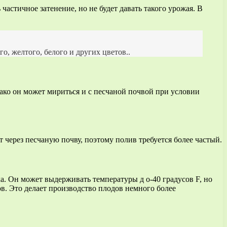
астичное затенение, но не будет давать такого урожая. В
о, желтого, белого и других цветов..
ако он может мириться и с песчаной почвой при условии
т через песчаную почву, поэтому полив требуется более частый.
а. Он может выдерживать температуры д о-40 градусов F, но
в. Это делает производство плодов немного более