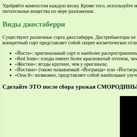
Удобряйте компостом каждую весну. Кроме того, используйте му
питательные вещества по мере разложения.
Виды джостаберри
Существуют различные сорта джостаберри. Дистрибьюторы не в
конкретный сорт представляет собой скорее косметическое отли
«Йоста»: оригинальный сорт и наиболее распространенн
«Red Josta»: плоды имеют более красноватый оттенок, че
«Жостин»: ягоды крупнее, чем у оригинала;
«Йостаки» (также называемый «Йогранда» или «Йостагра
«Orus 8»: возможно, представляет собой наибольшее ул
Сделайте ЭТО после сбора урожая СМОРОДИН