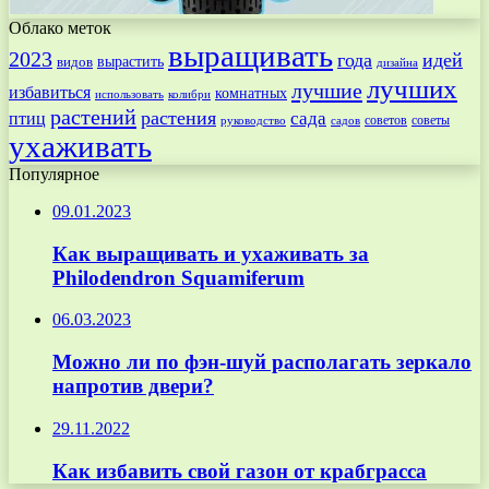
Облако меток
выращивать
2023
года
идей
вырастить
видов
дизайна
лучших
лучшие
избавиться
комнатных
использовать
колибри
растений
растения
птиц
сада
советов
советы
руководство
садов
ухаживать
Популярное
09.01.2023
Как выращивать и ухаживать за
Philodendron Squamiferum
06.03.2023
Можно ли по фэн-шуй располагать зеркало
напротив двери?
29.11.2022
Как избавить свой газон от крабграсса