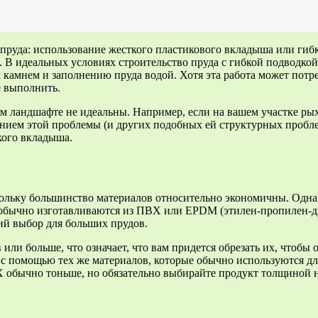
пруда: использование жесткого пластикового вкладыша или гиб
. В идеальных условиях строительство пруда с гибкой подводк
 камнем и заполнению пруда водой. Хотя эта работа может потр
е выполнить.
м ландшафте не идеальны. Например, если на вашем участке рыхл
ешением этой проблемы (и других подобных ей структурных проб
кого вкладыша.
скольку большинство материалов относительно экономичны. Одна
 обычно изготавливаются из ПВХ или EPDM (этилен-пропилен-д
ий выбор для больших прудов.
ли больше, что означает, что вам придется обрезать их, чтобы 
 с помощью тех же материалов, которые обычно используются дл
обычно тоньше, но обязательно выбирайте продукт толщиной н