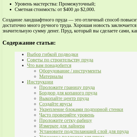
Уровень мастерства: Промежуточный;
Сметная стоимость: от $400 до $2,000.
Создание ландшафтного пруда — это отличный способ повысить 
достаточно много ручного труда. Хорошая новость заключается 
значительную сумму денег. Пруд, который вы сделаете сами, ка
Содержание статьи:
Выбор гибкой подводки
Советы по строительству пруда
Что вам понадобится
Оборудование / инструменты
Материалы
Инструкции
Проложите границу пруда
Бордюр для копаного пруда
Выкопайте центр пруда
Создайте ярусы
Укрепление блоками подпорной стенки
Часто проверяйте уровень
Проложите сетку-рабицу
Измерьте для лайнера
Установите подстилающий слой для пруда
Установка подложки для пруда