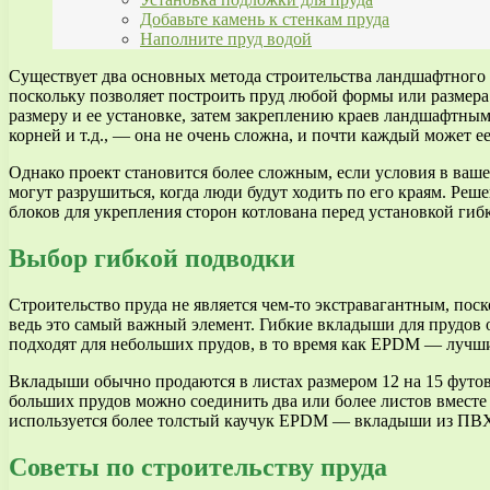
Добавьте камень к стенкам пруда
Наполните пруд водой
Существует два основных метода строительства ландшафтного 
поскольку позволяет построить пруд любой формы или размера
размеру и ее установке, затем закреплению краев ландшафтным
корней и т.д., — она не очень сложна, и почти каждый может е
Однако проект становится более сложным, если условия в ваше
могут разрушиться, когда люди будут ходить по его краям. Р
блоков для укрепления сторон котлована перед установкой гиб
Выбор гибкой подводки
Строительство пруда не является чем-то экстравагантным, по
ведь это самый важный элемент. Гибкие вкладыши для прудов
подходят для небольших прудов, в то время как EPDM — лучш
Вкладыши обычно продаются в листах размером 12 на 15 футов и
больших прудов можно соединить два или более листов вместе
используется более толстый каучук EPDM — вкладыши из ПВХ 
Советы по строительству пруда