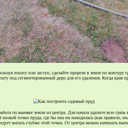
ьзуя лопату или заступ, сделайте прорези в земле по контуру г
опату под сегментированный дерн для его удаления. Когда края п
абота по выемке земли из центра. Для начала удалите всю грязь 
низкой точки пруда, где бы она ни находилась (как правило, он
ледует копать глубже этой точки. От центра можно начинать вые