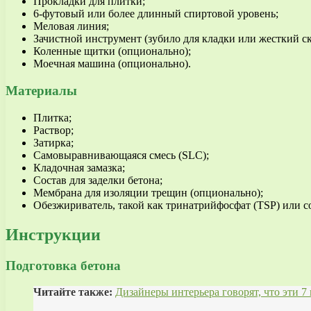
Прокладки для плитки;
6-футовый или более длинный спиртовой уровень;
Меловая линия;
Зачистной инструмент (зубило для кладки или жесткий ск
Коленные щитки (опционально);
Моечная машина (опционально).
Материалы
Плитка;
Раствор;
Затирка;
Самовыравнивающаяся смесь (SLC);
Кладочная замазка;
Состав для заделки бетона;
Мембрана для изоляции трещин (опционально);
Обезжириватель, такой как тринатрийфосфат (TSP) или со
Инструкции
Подготовка бетона
Читайте также:
Дизайнеры интерьера говорят, что эти 7