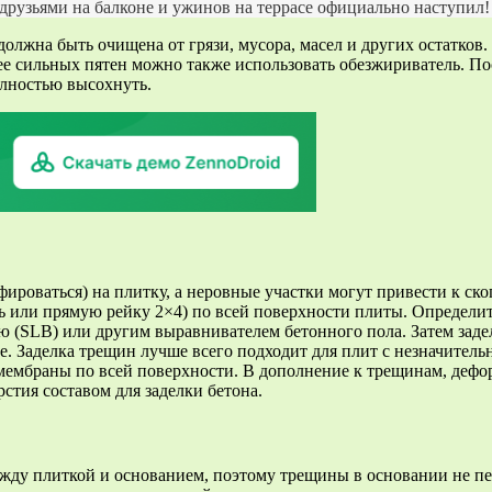
 друзьями на балконе и ужинов на террасе официально наступил!
олжна быть очищена от грязи, мусора, масел и других остатков.
е сильных пятен можно также использовать обезжириватель. По
олностью высохнуть.
фироваться) на плитку, а неровные участки могут привести к с
ь или прямую рейку 2×4) по всей поверхности плиты. Определит
ью (SLB) или другим выравнивателем бетонного пола. Затем за
е. Заделка трещин лучше всего подходит для плит с незначител
мембраны по всей поверхности. В дополнение к трещинам, деф
рстия составом для заделки бетона.
жду плиткой и основанием, поэтому трещины в основании не п