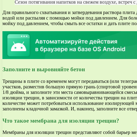
Сезон потягивания напитков на свежем воздухе, встреч с
Для правильного схватывания и затвердевания раствора плита д
водой или распыляя с помощью мойки под давлением. Для боле
мойку под давлением, чтобы смыть все остатки и дать плите п
Заполните и выровняйте бетон
Трещины в плите со временем могут передаваться (или телегра
участков, разместив большую прямую грань (спиртовой уровен
1/8 дюйма, и заполните эти места самовыравнивающейся смес
изоляции трещин, в зависимости от количества трещин на плит
количестве может потребоваться использование изолирующей 
заполнены кладочной замазкой. И, наконец, заполните все отве
Что такое мембрана для изоляции трещин?
Мембраны для изоляции трещин представляют собой барьер ме