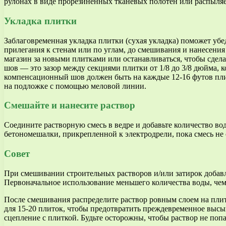
рулонах в виде прорезиненных тканевых полотен или распыля
Укладка плитки
Заблаговременная укладка плитки (сухая укладка) поможет убе
прилегания к стенам или по углам, до смешивания и нанесения
магазин за новыми плитками или останавливаться, чтобы сдела
шов — это зазор между секциями плитки от 1/8 до 3/8 дюйма, 
компенсационный шов должен быть на каждые 12-16 футов плит
на подложке с помощью меловой линии.
Смешайте и нанесите раствор
Соедините растворную смесь в ведре и добавьте количество в
бетономешалки, прикрепленной к электродрели, пока смесь не с
Совет
При смешивании строительных растворов и/или затирок добавл
Первоначальное использование меньшего количества воды, чем
После смешивания распределите раствор ровным слоем на плите
для 15-20 плиток, чтобы предотвратить преждевременное высых
сцепление с плиткой. Будьте осторожны, чтобы раствор не по