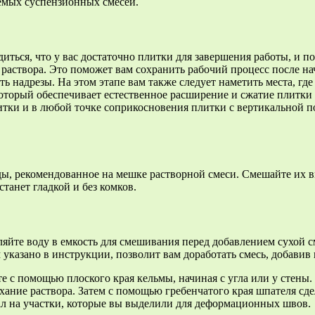
емых суспензионных смесей.
диться, что у вас достаточно плитки для завершения работы, и п
 раствора. Это поможет вам сохранить рабочий процесс после на
ть надрезы. На этом этапе вам также следует наметить места, 
который обеспечивает естественное расширение и сжатие плитки
ки и в любой точке соприкосновения плитки с вертикальной пов
оды, рекомендованное на мешке растворной смеси. Смешайте их 
танет гладкой и без комков.
яйте воду в емкость для смешивания перед добавлением сухой с
 указано в инструкции, позволит вам доработать смесь, добави
 с помощью плоского края кельмы, начиная с угла или у стены. 
ание раствора. Затем с помощью гребенчатого края шпателя сде
пал на участки, которые вы выделили для деформационных швов.