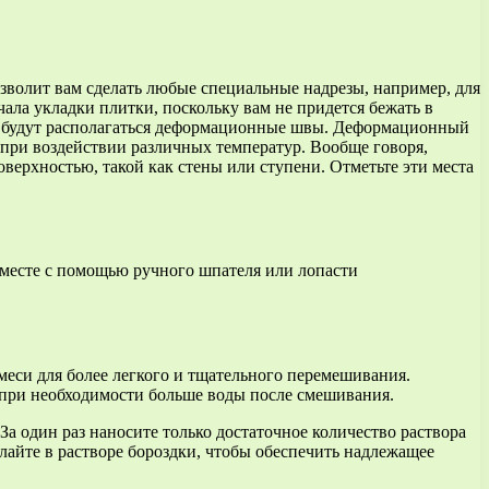
озволит вам сделать любые специальные надрезы, например, для
чала укладки плитки, поскольку вам не придется бежать в
где будут располагаться деформационные швы. Деформационный
 при воздействии различных температур. Вообще говоря,
ерхностью, такой как стены или ступени. Отметьте эти места
вместе с помощью ручного шпателя или лопасти
меси для более легкого и тщательного перемешивания.
в при необходимости больше воды после смешивания.
За один раз наносите только достаточное количество раствора
лайте в растворе бороздки, чтобы обеспечить надлежащее