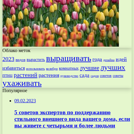
Облако меток
выращивать
2023
года
идей
вырастить
видов
дизайна
лучших
лучшие
избавиться
комнатных
использовать
колибри
растений
растения
птиц
сада
советов
советы
руководство
садов
ухаживать
Популярное
09.02.2023
5 советов экспертов по поддержанию
стильного внешнего вида вашего дома, если
вы живете с четырьмя и более людьми