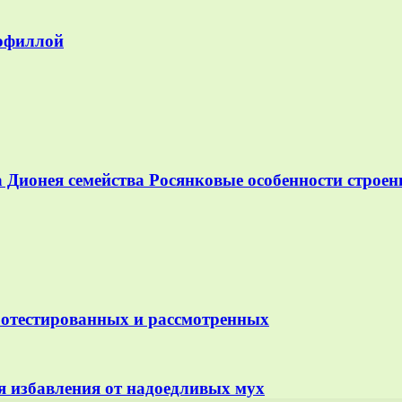
рофиллой
 Дионея семейства Росянковые особенности строен
ротестированных и рассмотренных
я избавления от надоедливых мух