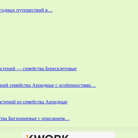
выгодных путешествий в…
астений — семейства Бересклетовые
тений семейства Ароидные с особенностями…
астений из семейства Ароидные
йства Бигнониевые с описанием…