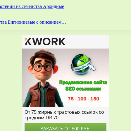
астений из семейства Ароидные
йства Бигнониевые с описанием…