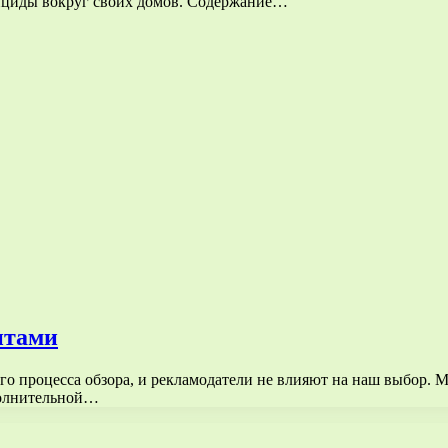
ициды вокруг своих домов. Содержание…
итами
о процесса обзора, и рекламодатели не влияют на наш выбор. 
полнительной…