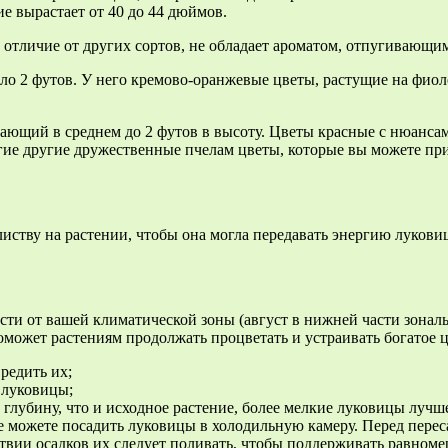
е вырастает от 40 до 44 дюймов.
и, в отличие от других сортов, не обладает ароматом, отпугивающ
 около 2 футов. У него кремово-оранжевые цветы, растущие на фи
ырастающий в среднем до 2 футов в высоту. Цветы красные с нюа
огие другие дружественные пчелам цветы, которые вы можете при
листву на растении, чтобы она могла передавать энергию лукови
ости от вашей климатической зоны (август в нижней части зонал
поможет растениям продолжать процветать и устраивать богатое ц
редить их;
 луковицы;
глубину, что и исходное растение, более мелкие луковицы лучше
 можете посадить луковицы в холодильную камеру. Перед пересад
ствии осадков их следует поливать, чтобы поддерживать равном