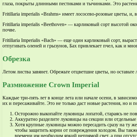
глаза, покрыты длинными пестиками и тычинками. Это растени
Fritillaria imperialis «Brahms» имеет лососево-розовые цветы, 
Fritillaria imperialis «Beethoven» — карликовый сорт высотой
почве.
Fritillaria Imperialis «Bach» — еще один карликовый сорт, в
отпугивать оленей и грызунов, Бах привлекает пчел, как и мн
Обрезка
Летом листва завянет. Обрежьте отцветшие цветы, но оставьте 
Размножение Crown Imperial
Каждые три-пять лет в конце лета или начале осени, в зависим
их и пересаживайте. Это не только даст новые растения, но и 
Осторожно выкопайте луковицы лопатой, стараясь не пов
Аккуратно разделите луковицы на секции или отдельные
Хотя крупные луковицы можно пересадить сразу на ту же 
чтобы защитить корни от повреждения холодом. Вы также
времени им необходим яркий непрямой свет, а при отсут