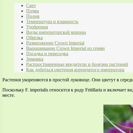
Свет
Почва
Полив
Температура и влажность
Удобрения
Виды императорской короны
Обрезка
Размножение Crown Imperial
Выращивание Crown Imperial из семян
Посадка и пересадка
Зимовка
Распространенные вредители и болезни растений
Как добиться цветения корончатого императора
Растения укореняются в простой луковице. Они цветут в серед
Поскольку F. imperialis относится к роду Fritillaria и включа
месте.