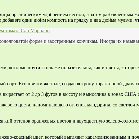
вицы органическим удобрением весной, а затем разбавленным ж
ю добавьте один дюйм компоста на грядку и два дюйма мульчи, 
ем томата Сан Марцано
родолговатой форме и заостренным кончикам. Иногда их называю
ми, которые почти столь же поразительны, как и цветы, которые
рный сорт. Его цветки желтые, создавая крону характерной драма
Она вырастает от 2 до 3 футов в высоту и вынослива в зонах США о
о оранжевого цвета, напоминающего оттенок мандарина, со светло
лее мягкий оттенок оранжевых цветов и двухцветную зелено-золоти
 оранжево-красный цвет, который выглядит карамелизованным и 