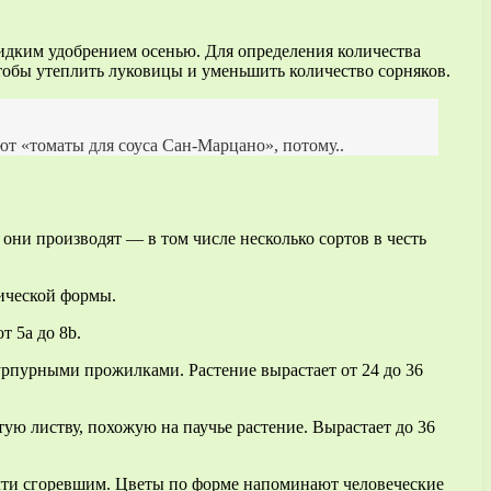
идким удобрением осенью. Для определения количества
чтобы утеплить луковицы и уменьшить количество сорняков.
т «томаты для соуса Сан-Марцано», потому..
 они производят — в том числе несколько сортов в честь
тической формы.
т 5a до 8b.
-пурпурными прожилками. Растение вырастает от 24 до 36
стую листву, похожую на паучье растение. Вырастает до 36
почти сгоревшим. Цветы по форме напоминают человеческие