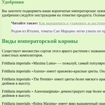
Удобрения
Вы захотите подкормить ваши корончатые императорские луко
удобрения следуйте инструкциям на этикетке продукта. Осень
Читайте также:
Как выращивать и ухаживать за растени
Родом из Италии, томаты Сан Марцано легко узнать по п
Виды императорской короны
Существует множество сортов этого яркого растения с названия
известных композиторов.
Fritillaria imperialis «Maxima Lutea» — пожалуй, самый популя
Fritillaria imperialis «Aurora» имеет оранжево-красные цветы. 
Fritillaria imperialis «The Premier» имеет цветы более мягког
дюймов в высоту.
Fritillaria imperialis » Aureomarginata» демонстрирует еще бо
дюймов в высоту.
Fritillaria imperialis «Rubra Maxima» имеет ярко выраженный