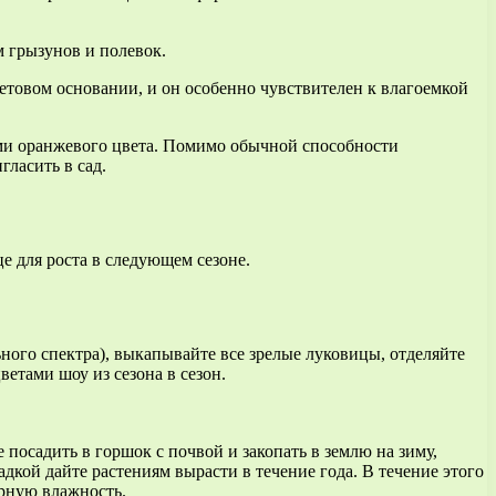
им грызунов и полевок.
олетовом основании, и он особенно чувствителен к влагоемкой
нсами оранжевого цвета. Помимо обычной способности
гласить в сад.
це для роста в следующем сезоне.
ьного спектра), выкапывайте все зрелые луковицы, отделяйте
ветами шоу из сезона в сезон.
 посадить в горшок с почвой и закопать в землю на зиму,
кой дайте растениям вырасти в течение года. В течение этого
ерную влажность.