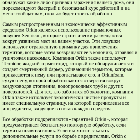
обнаружат какие-либо признаки заражения вашего дома, они
порекомендуют быстрый и безопасный курс действий и на
месте сообщат вам, сколько будет стоить обработка.
Самым распространенным и экономически эффективным
средством Orkin является использование приманочных
ловушек Sentricon, которые стратегически размещаются
вокруг уязвимых мест на вашем участке. Эти ловушки
используют отравленную приманку для привлечения
термитов, которые затем возвращают ее в колонию, отравляя и
уничтожая насекомых. Компания Orkin также использует
Termidor, жидкий термитицид, который не обнаруживается и
создает смертельный барьер, убивающий термитов, которые
прикасаются к нему или проглатывают его, и Orkinfoam,
сухую пену, которой обрабатываются отверстия вокруг
воздуховодов отопления, водопроводных труб и других
поверхностей. Для тех, кто заботится об экологии, компания
Orkin также использует экологически чистые продукты и
имеет специальную страницу, на которой перечислены все
ингредиенты, входящие в состав каждого средства.
Все обработки подкрепляются «гарантией Orkin», которая
предусматривает бесплатную повторную обработку, если
термиты появятся вновь. Если вы хотите заказать
дополнительные услуги по борьбе с вредителями, Orkin с