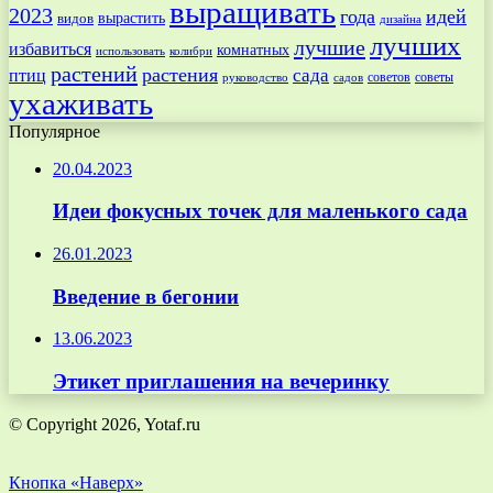
выращивать
2023
года
идей
вырастить
видов
дизайна
лучших
лучшие
избавиться
комнатных
использовать
колибри
растений
растения
птиц
сада
советов
советы
руководство
садов
ухаживать
Популярное
20.04.2023
Идеи фокусных точек для маленького сада
26.01.2023
Введение в бегонии
13.06.2023
Этикет приглашения на вечеринку
© Copyright 2026, Yotaf.ru
Кнопка «Наверх»