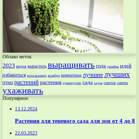
Облако меток
выращивать
2023
года
идей
вырастить
видов
дизайна
лучших
лучшие
избавиться
комнатных
использовать
колибри
растений
растения
птиц
сада
советов
советы
руководство
садов
ухаживать
Популярное
13.12.2024
Растения для теневого сада для зон от 4 до 8
22.03.2023