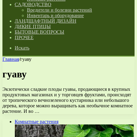
САДОВОДСТВО
Вредители и болезни растений
Инвентарь и оборудование
ЛАНДШАФТНЫЙ ДИЗАЙН
ДИКИЕ ПТИЦЫ
БЫТОВЫЕ ВОПРОСЫ
ПРОЧЕЕ
Искать
Главная
/
гуаву
гуаву
Экзотически сладкие плоды гуавы, продающиеся в крупных
продуктовых магазинах и у торговцев фруктами, происходят
от тропического вечнозеленого кустарника или небольшого
дерева, которое можно выращивать как необычное комнатное
растение. И во …
Комнатные растения