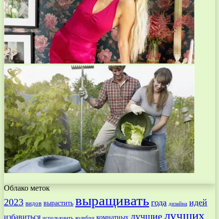
Облако меток
выращивать
2023
года
идей
вырастить
видов
дизайна
лучших
лучшие
избавиться
комнатных
использовать
колибри