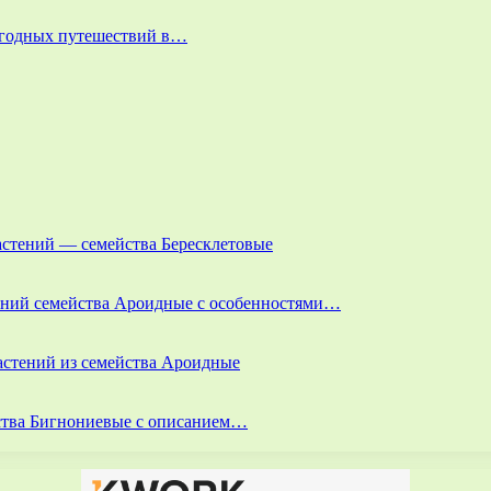
выгодных путешествий в…
астений — семейства Бересклетовые
тений семейства Ароидные с особенностями…
астений из семейства Ароидные
йства Бигнониевые с описанием…