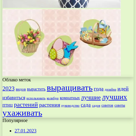
Облако меток
выращивать
2023
года
идей
вырастить
видов
дизайна
лучших
лучшие
избавиться
комнатных
использовать
колибри
растений
растения
птиц
сада
советов
советы
руководство
садов
ухаживать
Популярное
27.01.2023