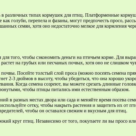
ь в различных типах кормушек для птиц. Платформенные кормуш
 как голуби, перепела и фазаны, могут предпочесть просо, расс
шанных семян, хотя оно недостаточно мелкое для кормления че
ли для того, чтобы сэкономить деньги на птичьем корме. Для вы
растет на грубых или песчаных почвах, хотя оно не слишком чу
почвы. Посейте толстый слой проса (можно посеять семена прямо
т 2-3 дюймов в высоту, чтобы убедиться, что она хорошо укорен
ревания. Когда семена созреют, вы можете срезать длинные голо
тронутыми, чтобы птицы питались ими естественным образом.
ний в разных местах двора или сада и меняйте время посева сем
используйте сетку, чтобы накрыть растения и защитить их от пти
вредителей, чтобы он оставался свежим и вкусным для птиц.
окий круг птиц. Независимо от того, покупаете ли вы просо или