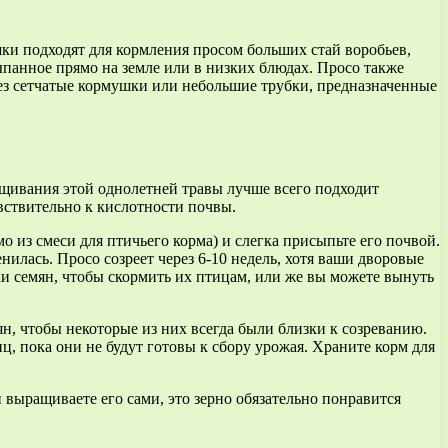
ки подходят для кормления просом больших стай воробьев,
ыпанное прямо на земле или в низких блюдах. Просо также
рез сетчатые кормушки или небольшие трубки, предназначенные
ращивания этой однолетней травы лучше всего подходит
вствительно к кислотности почвы.
 из смеси для птичьего корма) и слегка присыпьте его почвой.
илась. Просо созреет через 6-10 недель, хотя ваши дворовые
вки семян, чтобы скормить их птицам, или же вы можете вынуть
ян, чтобы некоторые из них всегда были близки к созреванию.
ц, пока они не будут готовы к сбору урожая. Храните корм для
 выращиваете его сами, это зерно обязательно понравится