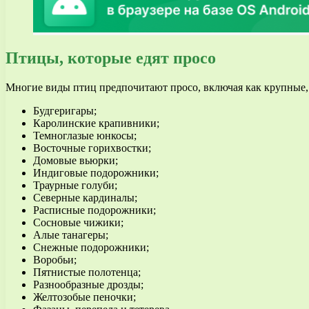
Птицы, которые едят просо
Многие виды птиц предпочитают просо, включая как крупные, т
Будгеригары;
Каролинские крапивники;
Темноглазые юнкосы;
Восточные горихвостки;
Домовые вьюрки;
Индиговые подорожники;
Траурные голуби;
Северные кардиналы;
Расписные подорожники;
Сосновые чижики;
Алые танагеры;
Снежные подорожники;
Воробьи;
Пятнистые полотенца;
Разнообразные дрозды;
Желтозобые пеночки;