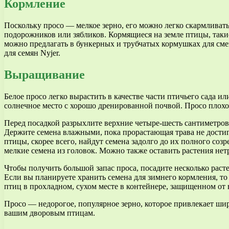
Кормление
Поскольку просо — мелкое зерно, его можно легко скармливат
подорожников или зябликов. Кормящиеся на земле птицы, такие
можно предлагать в бункерных и трубчатых кормушках для сме
для семян Nyjer.
Выращивание
Белое просо легко вырастить в качестве части птичьего сада и
солнечное место с хорошо дренированной почвой. Просо плохо 
Перед посадкой разрыхлите верхние четыре-шесть сантиметров 
Держите семена влажными, пока прорастающая трава не достигне
птицы, скорее всего, найдут семена задолго до их полного соз
мелкие семена из головок. Можно также оставить растения не
Чтобы получить большой запас проса, посадите несколько расте
Если вы планируете хранить семена для зимнего кормления, то 
птиц в прохладном, сухом месте в контейнере, защищенном от 
Просо — недорогое, популярное зерно, которое привлекает шир
вашим дворовым птицам.