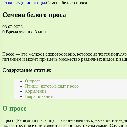
Главная
/
Дикие птицы
/
Семена белого проса
Семена белого проса
03.02.2023
0
Время чтения: 3 мин.
Просо — это мелкое недорогое зерно, которое является попу
питанием и может привлечь множество различных видов к ва
Содержание статьи:
О просе
Птицы, которые едят просо
Кормление
Выращивание
О просе
Просо (Panicum miliaceum) — это небольшое, крахмалистое зерн
полосатое, и все они являются зерновыми культурами. Самый п