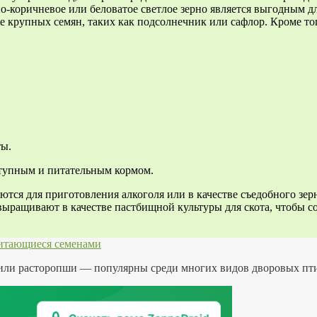
о-коричневое или беловатое светлое зерно является выгодным д
лее крупных семян, таких как подсолнечник или сафлор. Кроме т
ты.
ступным и питательным кормом.
тся для приготовления алкоголя или в качестве съедобного зерна
выращивают в качестве пастбищной культуры для скота, чтобы со
питающиеся семенами
или расторопши — популярны среди многих видов дворовых птиц,