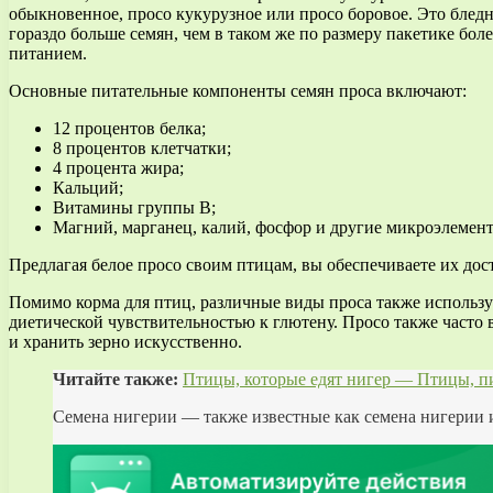
обыкновенное, просо кукурузное или просо боровое. Это бледн
гораздо больше семян, чем в таком же по размеру пакетике бо
питанием.
Основные питательные компоненты семян проса включают:
12 процентов белка;
8 процентов клетчатки;
4 процента жира;
Кальций;
Витамины группы В;
Магний, марганец, калий, фосфор и другие микроэлемен
Предлагая белое просо своим птицам, вы обеспечиваете их до
Помимо корма для птиц, различные виды проса также использую
диетической чувствительностью к глютену. Просо также часто 
и хранить зерно искусственно.
Читайте также:
Птицы, которые едят нигер — Птицы, 
Семена нигерии — также известные как семена нигерии 