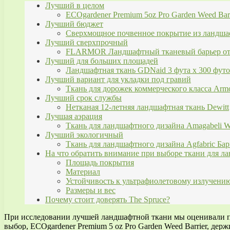
Лучший в целом
ECOgardener Premium 5oz Pro Garden Weed Barr
Лучший бюджет
Сверхмощное почвенное покрытие из ландш
Лучший сверхпрочный
FLARMOR Ландшафтный тканевый барьер от
Лучший для больших площадей
Ландшафтная ткань GDNaid 3 фута x 300 футов
Лучший вариант для укладки под гравий
Ткань для дорожек коммерческого класса Arm
Лучший срок службы
Нетканая 12-летняя ландшафтная ткань Dewitt
Лучшая аэрация
Ткань для ландшафтного дизайна Amagabeli We
Лучший экологичный
Ткань для ландшафтного дизайна Agfabric Бар
На что обратить внимание при выборе ткани для ла
Площадь покрытия
Материал
Устойчивость к ультрафиолетовому излучени
Размеры и вес
Почему стоит доверять The Spruce?
При исследовании лучшей ландшафтной ткани мы оценивали пр
выбор, ECOgardener Premium 5 oz Pro Garden Weed Barrier, держ