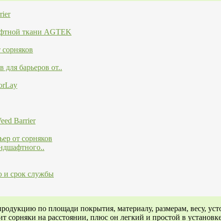
ier
афтной ткани AGTEK
 сорняков
 для барьеров от..
orLay
ed Barrier
ьер от сорняков
ндшафтного..
ю и срок службы
одукцию по площади покрытия, материалу, размерам, весу, уст
ит сорняки на расстоянии, плюс он легкий и простой в установке