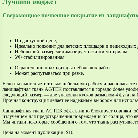
Лучший бюджет
Сверхмощное почвенное покрытие из ландшафт
По доступной цене;
Идеально подходит для детских площадок и пешеходных 
Небольшой размер минимизирует остатки материала;
УФ-стабилизированная.
Ограниченно подходит для небольших работ;
Может распутываться при резке.
Если вы выполняете только небольшую работу и располагаете 
ландшафтная ткань AGTEK поставляется в гораздо более удобны
следующий размер — две упаковки кусков размером 4 фута на 1
Прочная конструкция делает ее надежным выбором для испол
Ландшафтная ткань AGTEK эффективно блокирует сорняки, обе
излучением для предотвращения повреждения от солнца, что я
Мы читали некоторые сообщения о том, что ткань распутывается
Цена на момент публикации: $16