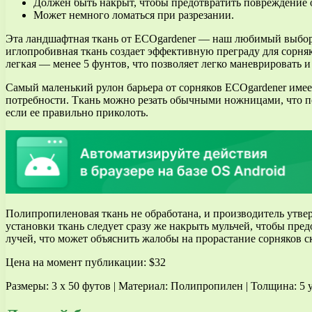
Должен быть накрыт, чтобы предотвратить повреждение 
Может немного ломаться при разрезании.
Эта ландшафтная ткань от ECOgardener — наш любимый выбор д
иглопробивная ткань создает эффективную преграду для сорня
легкая — менее 5 фунтов, что позволяет легко маневрировать и
Самый маленький рулон барьера от сорняков ECOgardener имеет
потребности. Ткань можно резать обычными ножницами, что пов
если ее правильно приколоть.
Полипропиленовая ткань не обработана, и производитель утвер
установки ткань следует сразу же накрыть мульчей, чтобы пре
лучей, что может объяснить жалобы на прорастание сорняков с
Цена на момент публикации: $32
Размеры: 3 x 50 футов | Материал: Полипропилен | Толщина: 5 