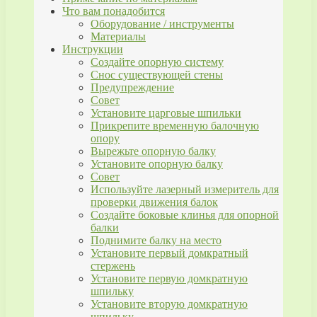
Что вам понадобится
Оборудование / инструменты
Материалы
Инструкции
Создайте опорную систему
Снос существующей стены
Предупреждение
Совет
Установите царговые шпильки
Прикрепите временную балочную
опору
Вырежьте опорную балку
Установите опорную балку
Совет
Используйте лазерный измеритель для
проверки движения балок
Создайте боковые клинья для опорной
балки
Поднимите балку на место
Установите первый домкратный
стержень
Установите первую домкратную
шпильку
Установите вторую домкратную
шпильку