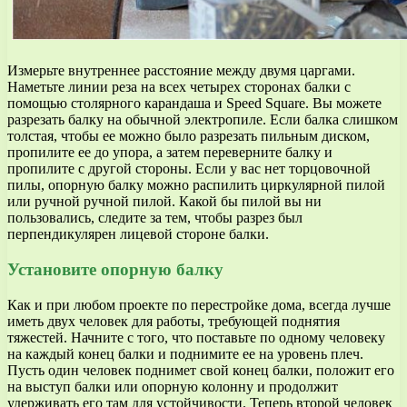
Измерьте внутреннее расстояние между двумя царгами.
Наметьте линии реза на всех четырех сторонах балки с
помощью столярного карандаша и Speed Square. Вы можете
разрезать балку на обычной электропиле. Если балка слишком
толстая, чтобы ее можно было разрезать пильным диском,
пропилите ее до упора, а затем переверните балку и
пропилите с другой стороны. Если у вас нет торцовочной
пилы, опорную балку можно распилить циркулярной пилой
или ручной ручной пилой. Какой бы пилой вы ни
пользовались, следите за тем, чтобы разрез был
перпендикулярен лицевой стороне балки.
Установите опорную балку
Как и при любом проекте по перестройке дома, всегда лучше
иметь двух человек для работы, требующей поднятия
тяжестей. Начните с того, что поставьте по одному человеку
на каждый конец балки и поднимите ее на уровень плеч.
Пусть один человек поднимет свой конец балки, положит его
на выступ балки или опорную колонну и продолжит
удерживать его там для устойчивости. Теперь второй человек