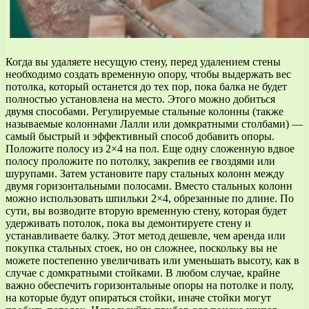
Когда вы удаляете несущую стену, перед удалением стены
необходимо создать временную опору, чтобы выдержать вес
потолка, который останется до тех пор, пока балка не будет
полностью установлена на место. Этого можно добиться
двумя способами. Регулируемые стальные колонны (также
называемые колоннами Лалли или домкратными столбами) —
самый быстрый и эффективный способ добавить опоры.
Положите полосу из 2×4 на пол. Еще одну сложенную вдвое
полосу проложите по потолку, закрепив ее гвоздями или
шурупами. Затем установите пару стальных колонн между
двумя горизонтальными полосами. Вместо стальных колонн
можно использовать шпильки 2×4, обрезанные по длине. По
сути, вы возводите вторую временную стену, которая будет
удерживать потолок, пока вы демонтируете стену и
устанавливаете балку. Этот метод дешевле, чем аренда или
покупка стальных стоек, но он сложнее, поскольку вы не
можете постепенно увеличивать или уменьшать высоту, как в
случае с домкратными стойками. В любом случае, крайне
важно обеспечить горизонтальные опоры на потолке и полу,
на которые будут опираться стойки, иначе стойки могут