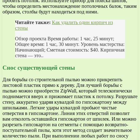
пробить потолок. Используйте прибор для поиска шипов,
чтобы определить местонахождение потолочных балок, таким
образом, столбы будут находиться под ними.
Читайте также:
Как удалить один кирпич из
стены
Обзор проекта Время работы: 1 час, 25 минут;
Общее время: 1 час, 30 минут. Уровень мастерства:
Начинающий; Сметная стоимость: $40. Кирпичная
стена — это..
Снос существующей стены
Для борьбы со строительной пылью можно прикрепить
листовой пластик прямо к дереву. Для лучшей борьбы с
пылью можно приобрести ZipWall, который телескопически
поднимается вверх и прижимает пластик к потолку. Разрушьте
стену, аккуратно ударяя кувалдой по гипсокартону между
шпильками. Легкие удары кувалдой пробьют чистые
отверстия в гипсокартоне. Линия этих отверстий позволит
вам отколоть оставшийся гипсокартон от шпилек. Или можно
разрезать гипсокартон на сегменты с помощью возвратно-
поступательной пилы, хотя этот метод создает значительное
количество пыли. При выполнении любых работ по сносу