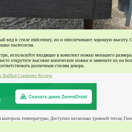
й вид в стиле midcentury, но и обеспечивают хорошую высоту. С
рошки пылесосом.
нтри, используйте входящие в комплект ножки меньшего размера
росто открутите высокие конические ножки и замените их на бо
соответствовать различным стилям декора.
 Baffled Comforter Review
й контроль температуры; Доступно несколько уровней тепла; Гип