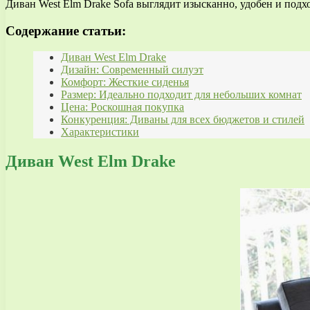
Диван West Elm Drake Sofa выглядит изысканно, удобен и под
Содержание статьи:
Диван West Elm Drake
Дизайн: Современный силуэт
Комфорт: Жесткие сиденья
Размер: Идеально подходит для небольших комнат
Цена: Роскошная покупка
Конкуренция: Диваны для всех бюджетов и стилей
Характеристики
Диван West Elm Drake