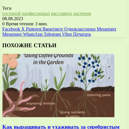
Теги
гостиной
профессионал
расставить
растения
08.08.2023
0
Время чтения: 3 мин.
Facebook
X
Pinterest
Вконтакте
Одноклассники
Messenger
Messenger
WhatsApp
Telegram
Viber
Печатать
ПОХОЖИЕ СТАТЬИ
Как выращивать и ухаживать за серебристым