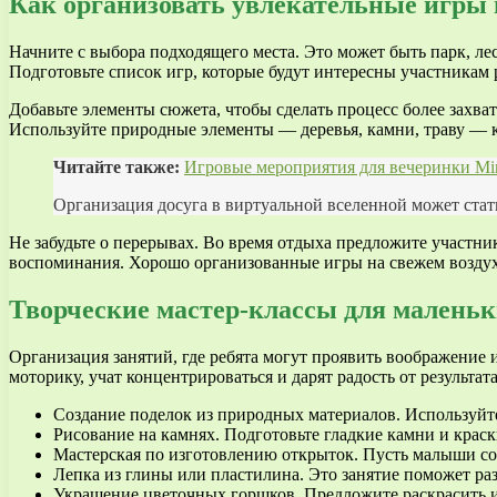
Как организовать увлекательные игры 
Начните с выбора подходящего места. Это может быть парк, ле
Подготовьте список игр, которые будут интересны участникам р
Добавьте элементы сюжета, чтобы сделать процесс более захва
Используйте природные элементы — деревья, камни, траву — ка
Читайте также:
Игровые мероприятия для вечеринки Min
Организация досуга в виртуальной вселенной может ста
Не забудьте о перерывах. Во время отдыха предложите участни
воспоминания. Хорошо организованные игры на свежем воздух
Творческие мастер-классы для маленьк
Организация занятий, где ребята могут проявить воображение 
моторику, учат концентрироваться и дарят радость от результата
Создание поделок из природных материалов. Используйт
Рисование на камнях. Подготовьте гладкие камни и краск
Мастерская по изготовлению открыток. Пусть малыши соз
Лепка из глины или пластилина. Это занятие поможет ра
Украшение цветочных горшков. Предложите раскрасить и