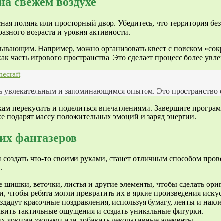
на свежем воздухе
сная поляна или просторный двор. Убедитесь, что территория бе
азного возраста и уровня активности.
тывающим. Например, можно организовать квест с поиском «сокр
к часть игрового пространства. Это сделает процесс более увл
ecraft
ть увлекательным и запоминающимся опытом. Это пространство 
кам перекусить и поделиться впечатлениями. Завершите програм
е подарят массу положительных эмоций и заряд энергии.
их фантазеров
и создать что-то своими руками, станет отличным способом пров
.
е шишки, веточки, листья и другие элементы, чтобы сделать ор
и, чтобы ребята могли превратить их в яркие произведения искус
дадут красочные поздравления, используя бумагу, ленты и накл
звить тактильные ощущения и создать уникальные фигурки.
х яркими узорами или добавить декоративные элементы.