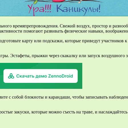
льного времяпрепровождения. Свежий воздух, простор и разноо
 активности помогают развивать физические навыки, воображени
дготовьте карту или подсказки, которые приведут участников к ц
игры. Эстафеты, прыжки через скакалку или запуск воздушного 
мите с собой блокноты и карандаши, чтобы записывать наблюден
остые закуски, которые можно съесть на траве, и наслаждайтес