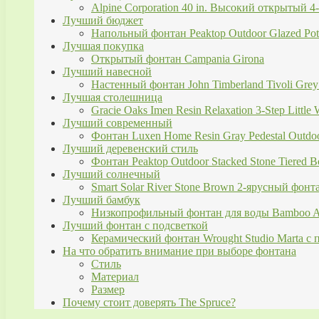
Alpine Corporation 40 in. Высокий открытый 4
Лучший бюджет
Напольный фонтан Peaktop Outdoor Glazed Pot
Лучшая покупка
Открытый фонтан Campania Girona
Лучший навесной
Настенный фонтан John Timberland Tivoli Grey
Лучшая столешница
Gracie Oaks Imen Resin Relaxation 3-Step Little W
Лучший современный
Фонтан Luxen Home Resin Gray Pedestal Outdoor
Лучший деревенский стиль
Фонтан Peaktop Outdoor Stacked Stone Tiered B
Лучший солнечный
Smart Solar River Stone Brown 2-ярусный фонт
Лучший бамбук
Низкопрофильный фонтан для воды Bamboo A
Лучший фонтан с подсветкой
Керамический фонтан Wrought Studio Marta с 
На что обратить внимание при выборе фонтана
Стиль
Материал
Размер
Почему стоит доверять The Spruce?