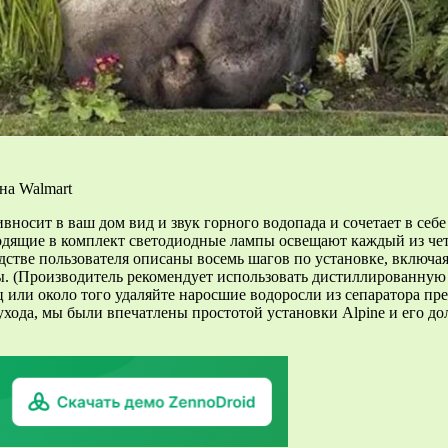
на Walmart
вносит в ваш дом вид и звук горного водопада и сочетает в себ
одящие в комплект светодиодные лампы освещают каждый из чет
водстве пользователя описаны восемь шагов по установке, включ
ры. (Производитель рекомендует использовать дистиллированную
 или около того удаляйте наросшие водоросли из сепаратора пре
ухода, мы были впечатлены простотой установки Alpine и его до