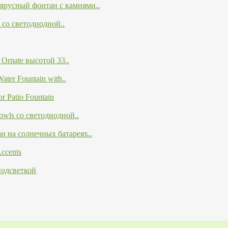
-ярусный фонтан с камнями..
 со светодиодной..
 Ornate высотой 33..
ater Fountain with..
 Patio Fountain
owls со светодиодной..
ан на солнечных батареях..
ccents
подсветкой