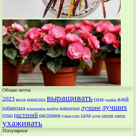
Облако меток
выращивать
2023
года
идей
вырастить
видов
дизайна
лучших
лучшие
избавиться
комнатных
использовать
колибри
растений
растения
птиц
сада
советов
советы
руководство
садов
ухаживать
Популярное