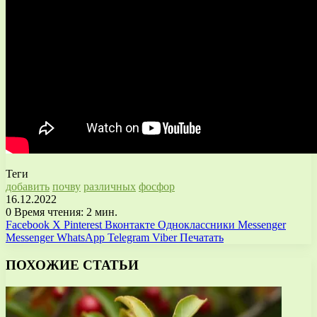
Теги
добавить
почву
различных
фосфор
16.12.2022
0
Время чтения: 2 мин.
Facebook
X
Pinterest
Вконтакте
Одноклассники
Messenger
Messenger
WhatsApp
Telegram
Viber
Печатать
ПОХОЖИЕ СТАТЬИ