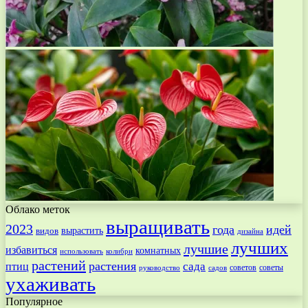
Облако меток
выращивать
2023
года
идей
вырастить
видов
дизайна
лучших
лучшие
избавиться
комнатных
использовать
колибри
растений
растения
птиц
сада
советов
советы
руководство
садов
ухаживать
Популярное