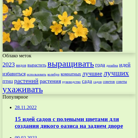
Облако меток
выращивать
2023
года
идей
вырастить
видов
дизайна
лучших
лучшие
избавиться
комнатных
использовать
колибри
растений
растения
птиц
сада
советов
советы
руководство
садов
ухаживать
Популярное
28.11.2022
15 идей садов с полевыми цветами для
создания дикого оазиса на заднем дворе
09.02.2023