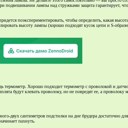
пления лампы. Не делайте этого самостоятельно — вы просто со
ри подвешивании лампы над стружками защита гарантирует, что 
ридется поэкспериментировать, чтобы определить, какая высота
улировать высоту лампы (хорошо подходят кусок цепи и S-образ
дь термометр. Хорошо подходит термометр с проволокой и датчик
плята будут клевать проволоку, но не повредят ее, а проволоку 
ного-двух сантиметров подстилки на дне брудера достаточно дл
начинает пахнуть.