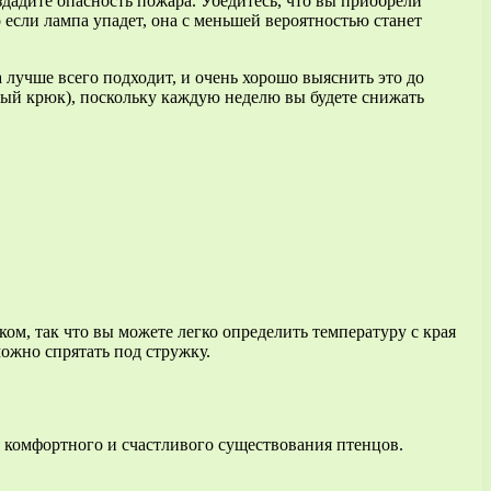
здадите опасность пожара. Убедитесь, что вы приобрели
если лампа упадет, она с меньшей вероятностью станет
 лучше всего подходит, и очень хорошо выяснить это до
ный крюк), поскольку каждую неделю вы будете снижать
ом, так что вы можете легко определить температуру с края
можно спрятать под стружку.
я комфортного и счастливого существования птенцов.