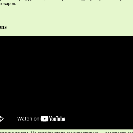
товаров.
ens