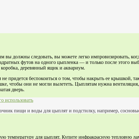
м вы должны следовать, вы можете легко импровизировать, когда
вадратных футов на одного цыпленка — и только после этого вы
я коробка, деревянный ящик и аквариум.
 не придется беспокоиться о том, чтобы накрыть ее крышкой, та
ышке, чтобы они не могли вылететь. Цыплятам нужна вентиляци
атая дверь.
его использовать
точник пищи и воды для цыплят и подстилку, например, сосновы
ую температуру для цыплят. Купите инфракрасную тепловую лам