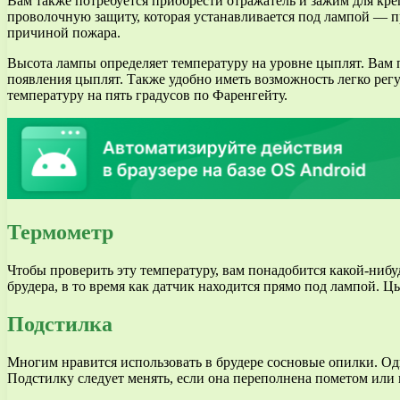
Вам также потребуется приобрести отражатель и зажим для кре
проволочную защиту, которая устанавливается под лампой — п
причиной пожара.
Высота лампы определяет температуру на уровне цыплят. Вам п
появления цыплят. Также удобно иметь возможность легко рег
температуру на пять градусов по Фаренгейту.
Термометр
Чтобы проверить эту температуру, вам понадобится какой-нибу
брудера, в то время как датчик находится прямо под лампой. Цы
Подстилка
Многим нравится использовать в брудере сосновые опилки. Од
Подстилку следует менять, если она переполнена пометом или 