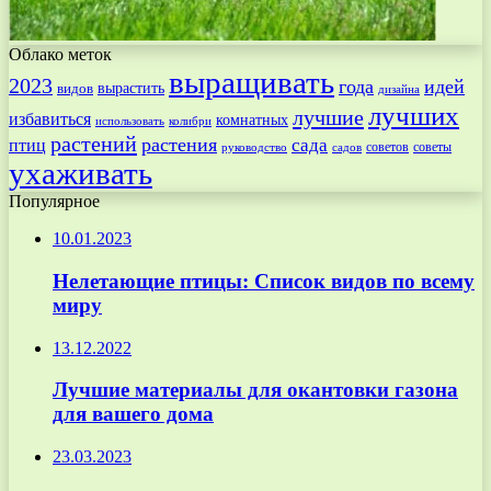
Облако меток
выращивать
2023
года
идей
вырастить
видов
дизайна
лучших
лучшие
избавиться
комнатных
использовать
колибри
растений
растения
птиц
сада
советов
советы
руководство
садов
ухаживать
Популярное
10.01.2023
Нелетающие птицы: Список видов по всему
миру
13.12.2022
Лучшие материалы для окантовки газона
для вашего дома
23.03.2023