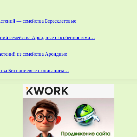
астений — семейства Бересклетовые
тений семейства Ароидные с особенностями…
астений из семейства Ароидные
йства Бигнониевые с описанием…