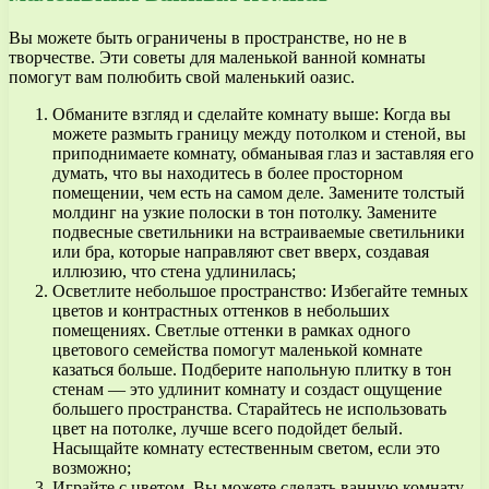
Вы можете быть ограничены в пространстве, но не в
творчестве. Эти советы для маленькой ванной комнаты
помогут вам полюбить свой маленький оазис.
Обманите взгляд и сделайте комнату выше: Когда вы
можете размыть границу между потолком и стеной, вы
приподнимаете комнату, обманывая глаз и заставляя его
думать, что вы находитесь в более просторном
помещении, чем есть на самом деле. Замените толстый
молдинг на узкие полоски в тон потолку. Замените
подвесные светильники на встраиваемые светильники
или бра, которые направляют свет вверх, создавая
иллюзию, что стена удлинилась;
Осветлите небольшое пространство: Избегайте темных
цветов и контрастных оттенков в небольших
помещениях. Светлые оттенки в рамках одного
цветового семейства помогут маленькой комнате
казаться больше. Подберите напольную плитку в тон
стенам — это удлинит комнату и создаст ощущение
большего пространства. Старайтесь не использовать
цвет на потолке, лучше всего подойдет белый.
Насыщайте комнату естественным светом, если это
возможно;
Играйте с цветом. Вы можете сделать ванную комнату