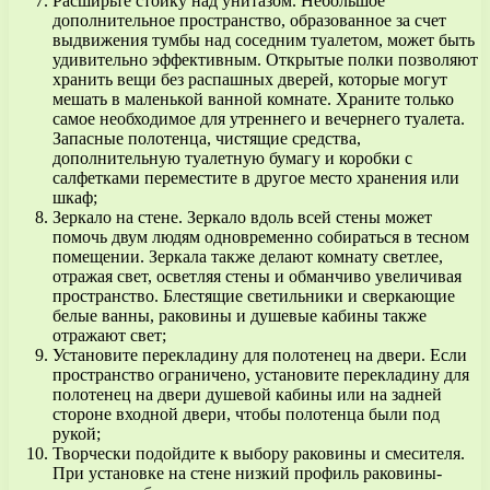
Расширьте стойку над унитазом. Небольшое
дополнительное пространство, образованное за счет
выдвижения тумбы над соседним туалетом, может быть
удивительно эффективным. Открытые полки позволяют
хранить вещи без распашных дверей, которые могут
мешать в маленькой ванной комнате. Храните только
самое необходимое для утреннего и вечернего туалета.
Запасные полотенца, чистящие средства,
дополнительную туалетную бумагу и коробки с
салфетками переместите в другое место хранения или
шкаф;
Зеркало на стене. Зеркало вдоль всей стены может
помочь двум людям одновременно собираться в тесном
помещении. Зеркала также делают комнату светлее,
отражая свет, осветляя стены и обманчиво увеличивая
пространство. Блестящие светильники и сверкающие
белые ванны, раковины и душевые кабины также
отражают свет;
Установите перекладину для полотенец на двери. Если
пространство ограничено, установите перекладину для
полотенец на двери душевой кабины или на задней
стороне входной двери, чтобы полотенца были под
рукой;
Творчески подойдите к выбору раковины и смесителя.
При установке на стене низкий профиль раковины-