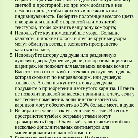
светлой и просторной, но при этом добавить в нее
немного цвета, чтобы вдохнуть в нее жизнь или
индивидуальность. Выберите полотенце веселого цвета
и коврик для ванной с ворсистой или мохнатой
текстурой, чтобы оживить вашу зону комфорта;
Используйте крупномасштабные узоры. Большие
квадраты, широкие полосы и другие крупные узоры
могут обмануть взгляд и заставить пространство
казаться больше;
Используйте шторку для душа или раздвижную
душевую дверь: Душевые двери, поворачивающиеся на
шарнирах, не подходят для маленьких ванных комнат.
Вместо этого используйте стеклянную душевую дверь,
которая скользит по направляющим, или душевую
занавеску. А если вы купите шторку для душа,
подумайте о приобретении изогнутого карниза. Штанга
не позволит душевой занавеске прилипать к телу, если у
вас тесные помещения. Большинство изогнутых
карнизов могут обеспечить до 33% больше места в душе;
Выбирайте туалет с закругленными углами. В тесном
пространстве тумбы с острыми углами могут
травмировать бедра. Округлый туалет также освободит
несколько дополнительных сантиметров для
маневрирования по ванной комнате;