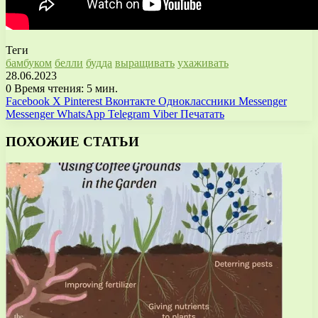
Теги
бамбуком
белли
будда
выращивать
ухаживать
28.06.2023
0
Время чтения: 5 мин.
Facebook
X
Pinterest
Вконтакте
Одноклассники
Messenger
Messenger
WhatsApp
Telegram
Viber
Печатать
ПОХОЖИЕ СТАТЬИ