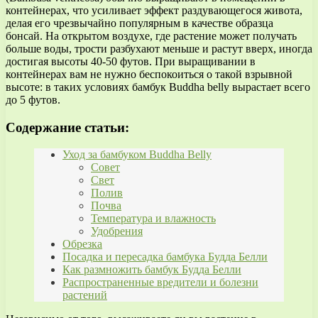
контейнерах, что усиливает эффект раздувающегося живота,
делая его чрезвычайно популярным в качестве образца
бонсай. На открытом воздухе, где растение может получать
больше воды, трости разбухают меньше и растут вверх, иногда
достигая высоты 40-50 футов. При выращивании в
контейнерах вам не нужно беспокоиться о такой взрывной
высоте: в таких условиях бамбук Buddha belly вырастает всего
до 5 футов.
Содержание статьи:
Уход за бамбуком Buddha Belly
Совет
Свет
Полив
Почва
Температура и влажность
Удобрения
Обрезка
Посадка и пересадка бамбука Будда Белли
Как размножить бамбук Будда Белли
Распространенные вредители и болезни
растений