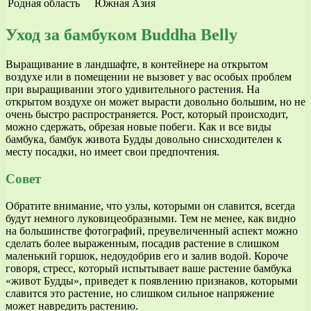
Родная область
Южная Азия
Уход за бамбуком Buddha Belly
Выращивание в ландшафте, в контейнере на открытом
воздухе или в помещении не вызовет у вас особых проблем
при выращивании этого удивительного растения. На
открытом воздухе он может вырасти довольно большим, но не
очень быстро распространяется. Рост, который происходит,
можно сдержать, обрезая новые побеги. Как и все виды
бамбука, бамбук живота Будды довольно снисходителен к
месту посадки, но имеет свои предпочтения.
Совет
Обратите внимание, что узлы, которыми он славится, всегда
будут немного луковицеобразными. Тем не менее, как видно
на большинстве фотографий, преувеличенный аспект можно
сделать более выраженным, посадив растение в слишком
маленький горшок, недоудобрив его и залив водой. Короче
говоря, стресс, который испытывает ваше растение бамбука
«живот Будды», приведет к появлению признаков, которыми
славится это растение, но слишком сильное напряжение
может навредить растению.