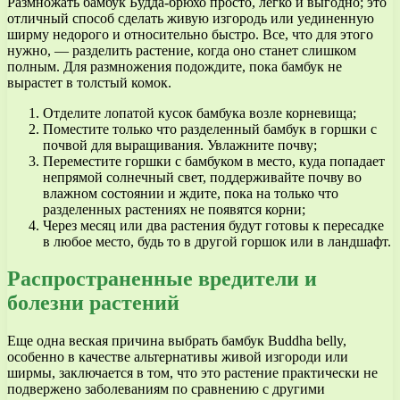
Размножать бамбук Будда-брюхо просто, легко и выгодно; это
отличный способ сделать живую изгородь или уединенную
ширму недорого и относительно быстро. Все, что для этого
нужно, — разделить растение, когда оно станет слишком
полным. Для размножения подождите, пока бамбук не
вырастет в толстый комок.
Отделите лопатой кусок бамбука возле корневища;
Поместите только что разделенный бамбук в горшки с
почвой для выращивания. Увлажните почву;
Переместите горшки с бамбуком в место, куда попадает
непрямой солнечный свет, поддерживайте почву во
влажном состоянии и ждите, пока на только что
разделенных растениях не появятся корни;
Через месяц или два растения будут готовы к пересадке
в любое место, будь то в другой горшок или в ландшафт.
Распространенные вредители и
болезни растений
Еще одна веская причина выбрать бамбук Buddha belly,
особенно в качестве альтернативы живой изгороди или
ширмы, заключается в том, что это растение практически не
подвержено заболеваниям по сравнению с другими