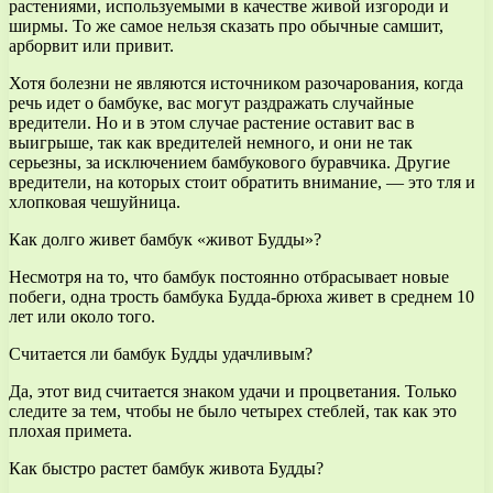
растениями, используемыми в качестве живой изгороди и
ширмы. То же самое нельзя сказать про обычные самшит,
арборвит или привит.
Хотя болезни не являются источником разочарования, когда
речь идет о бамбуке, вас могут раздражать случайные
вредители. Но и в этом случае растение оставит вас в
выигрыше, так как вредителей немного, и они не так
серьезны, за исключением бамбукового буравчика. Другие
вредители, на которых стоит обратить внимание, — это тля и
хлопковая чешуйница.
Как долго живет бамбук «живот Будды»?
Несмотря на то, что бамбук постоянно отбрасывает новые
побеги, одна трость бамбука Будда-брюха живет в среднем 10
лет или около того.
Считается ли бамбук Будды удачливым?
Да, этот вид считается знаком удачи и процветания. Только
следите за тем, чтобы не было четырех стеблей, так как это
плохая примета.
Как быстро растет бамбук живота Будды?