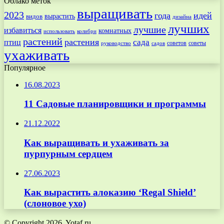
Облако меток
выращивать
2023
года
идей
вырастить
видов
дизайна
лучших
лучшие
избавиться
комнатных
использовать
колибри
растений
растения
птиц
сада
советов
советы
руководство
садов
ухаживать
Популярное
16.08.2023
11 Садовые планировщики и программы
21.12.2022
Как выращивать и ухаживать за
пурпурным сердцем
27.06.2023
Как вырастить алоказию ‘Regal Shield’
(слоновое ухо)
© Copyright 2026, Yotaf.ru