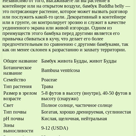
Независимо от того, высаживаете ли вы растение в
контейнере или на открытом воздухе, бамбук Buddha belly —
это потрясающее растение, которое может вызвать разговор
или послужить какой-то цели. Декоративный в контейнере
или в грунте, он контролирует эрозию и служит в качестве
уединенного экрана или живой изгороди. Одним из
преимуществ этого бамбука перед другими является его
привычка сбиваться в кучу, что делает его более
предпочтительным по сравнению с другими бамбуками, так
как он менее склонен к разрастанию и захвату территории.
Общее название
Бамбук живота Будды, живот Будды
Ботаническое
Bambusa ventricosa
название
Семейство
Poaceae
Тип растения
Трава
Размер в зрелом
5-8 футов в высоту (внутри), 40-50 футов в
возрасте
высоту (снаружи)
Свет
Полное солнце, частичное солнце
Тип почвы
Богатая, хорошо дренируемая, суглинистая
pH почвы
Кислая, щелочная, нейтральная
Зоны
9-12 (USDA)
выносливости