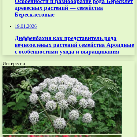
Особенности и разнообразие рода Бересклет
древесных растений — семейства
Бересклетовые
19.01.2026
Диффенбахия как представитель рода
вечнозелёных растений семейства Ароидные
с особенностями ухода и выращивания
Интересно