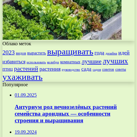
Облако меток
выращивать
2023
года
идей
вырастить
видов
дизайна
лучших
лучшие
избавиться
комнатных
использовать
колибри
растений
растения
птиц
сада
советов
советы
руководство
садов
ухаживать
Популярное
01.09.2025
Антуриум род вечнозелёных растений
семейства ароидных — особенности
строения и выращивания
19.09.2024