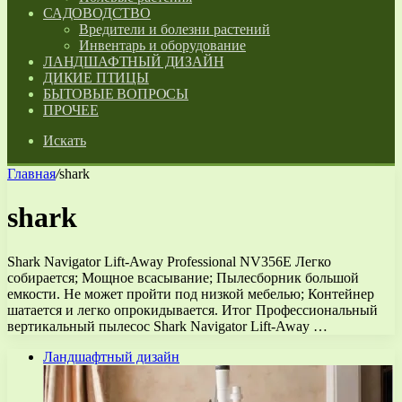
САДОВОДСТВО
Вредители и болезни растений
Инвентарь и оборудование
ЛАНДШАФТНЫЙ ДИЗАЙН
ДИКИЕ ПТИЦЫ
БЫТОВЫЕ ВОПРОСЫ
ПРОЧЕЕ
Искать
Главная
/
shark
shark
Shark Navigator Lift-Away Professional NV356E Легко
собирается; Мощное всасывание; Пылесборник большой
емкости. Не может пройти под низкой мебелью; Контейнер
шатается и легко опрокидывается. Итог Профессиональный
вертикальный пылесос Shark Navigator Lift-Away …
Ландшафтный дизайн