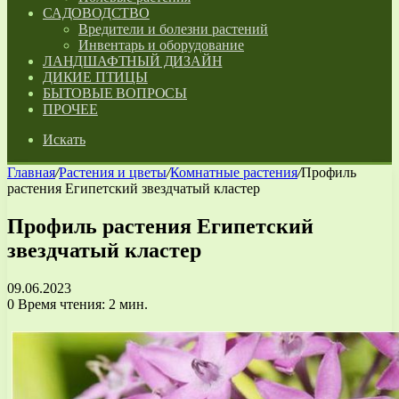
САДОВОДСТВО
Вредители и болезни растений
Инвентарь и оборудование
ЛАНДШАФТНЫЙ ДИЗАЙН
ДИКИЕ ПТИЦЫ
БЫТОВЫЕ ВОПРОСЫ
ПРОЧЕЕ
Искать
Главная
/
Растения и цветы
/
Комнатные растения
/
Профиль
растения Египетский звездчатый кластер
Профиль растения Египетский
звездчатый кластер
09.06.2023
0
Время чтения: 2 мин.