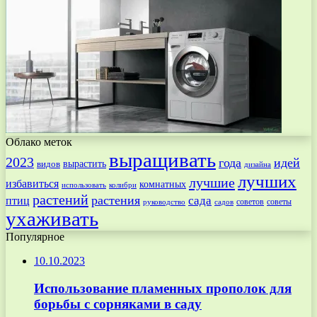
Облако меток
выращивать
2023
года
идей
вырастить
видов
дизайна
лучших
лучшие
избавиться
комнатных
использовать
колибри
растений
растения
птиц
сада
советов
советы
руководство
садов
ухаживать
Популярное
10.10.2023
Использование пламенных прополок для
борьбы с сорняками в саду