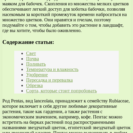
маяком для бабочек. Скопления из множества мелких цветков
обеспечивают легкий доступ для хоботка бабочки, позволяя
насекомым за короткий промежуток времени наброситься на
множество цветков. Они нравятся и пчелам, поэтому
подумайте о том, чтобы добавить это растение в ландшафт,
где вы хотите, чтобы было оживленно.
Содержание статьи:
Свет
Почва
Поливать
Температура и влажность
Удобрение
Пересадка и перевалка
Обрезка
Сорта, которые стоит попробовать
Род Pentas, вид lanceolata, принадлежит к семейству Rubiaceae,
которое включает в себя другие любимые декоративные
растения, такие как гардении, а также растения с
экономическим значением, например, кофе. Пентас можно
встретить на бирках растений под распространенными
названиями звездчатый цветок, египетский звездчатый цветок
или звездчатый кластер. Пентас можно выращивать в любом