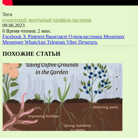
Теги
египетский
звездчатый
профиль
растения
09.06.2023
0
Время чтения: 2 мин.
Facebook
X
Pinterest
Вконтакте
Одноклассники
Messenger
Messenger
WhatsApp
Telegram
Viber
Печатать
ПОХОЖИЕ СТАТЬИ