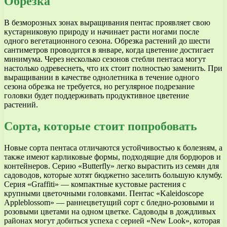
Обрезка
В безморозных зонах выращивания пентас проявляет свою
кустарниковую природу и начинает расти ногами после
одного вегетационного сезона. Обрезка растений до шести
сантиметров проводится в январе, когда цветение достигает
минимума. Через несколько сезонов стебли пентаса могут
настолько одревеснеть, что их стоит полностью заменить. При
выращивании в качестве однолетника в течение одного
сезона обрезка не требуется, но регулярное подрезание
головки будет поддерживать продуктивное цветение
растений.
Сорта, которые стоит попробовать
Новые сорта пентаса отличаются устойчивостью к болезням, а
также имеют карликовые формы, подходящие для бордюров и
контейнеров. Серию «Butterfly» легко вырастить из семян для
садоводов, которые хотят бюджетно заселить большую клумбу.
Серия «Graffiti» — компактные кустовые растения с
крупными цветочными головками. Пентас «Kaleidoscope
Appleblossom» — раннецветущий сорт с бледно-розовыми и
розовыми цветами на одном цветке. Садоводы в дождливых
районах могут добиться успеха с серией «New Look», которая