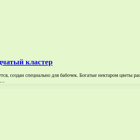
дчатый кластер
ся, создан специально для бабочек. Богатые нектаром цветы рас
т…