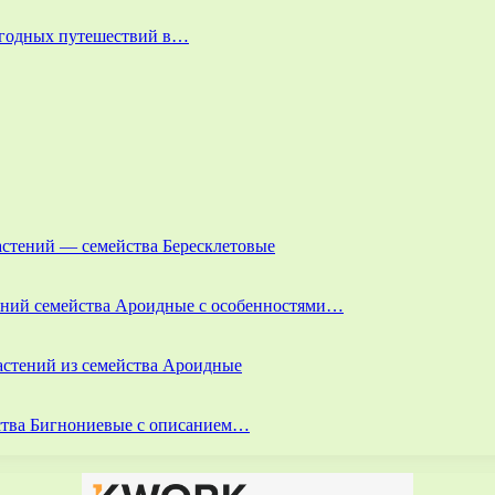
выгодных путешествий в…
астений — семейства Бересклетовые
тений семейства Ароидные с особенностями…
астений из семейства Ароидные
йства Бигнониевые с описанием…