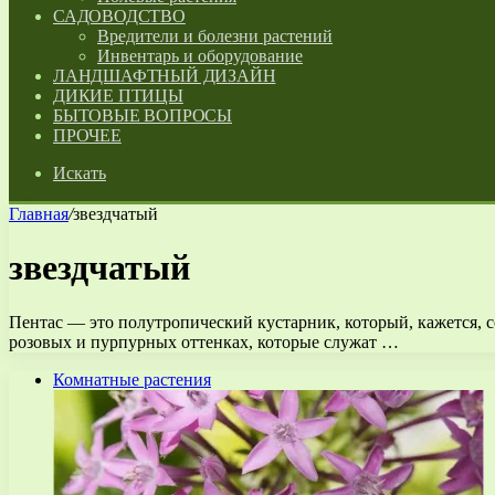
САДОВОДСТВО
Вредители и болезни растений
Инвентарь и оборудование
ЛАНДШАФТНЫЙ ДИЗАЙН
ДИКИЕ ПТИЦЫ
БЫТОВЫЕ ВОПРОСЫ
ПРОЧЕЕ
Искать
Главная
/
звездчатый
звездчатый
Пентас — это полутропический кустарник, который, кажется, со
розовых и пурпурных оттенках, которые служат …
Комнатные растения