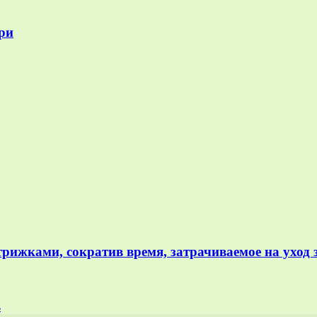
ри
рижками, сократив время, затрачиваемое на уход 
в