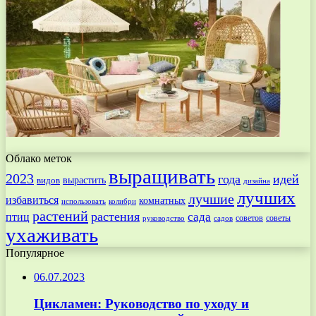
Облако меток
выращивать
2023
года
идей
вырастить
видов
дизайна
лучших
лучшие
избавиться
комнатных
использовать
колибри
растений
растения
птиц
сада
советов
советы
руководство
садов
ухаживать
Популярное
06.07.2023
Цикламен: Руководство по уходу и