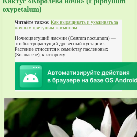
Кактус «Королева ночи» (Epiphyllum
oxypetalum)
Читайте также:
Как выращивать и ухаживать за
ночным цветущим жасмином
Ночноцветущий жасмин (Cestrum nocturnum) —
это быстрорастущий древесный кустарник.
Растение относится к семейству пасленовых
(Solanaceae), к которому..