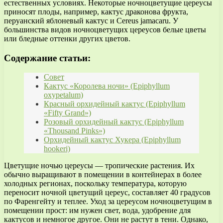
естественных условиях. Некоторые ночноцветущие цереусы
приносят плоды, например, кактус драконова фрукта,
перуанский яблоневый кактус и Cereus jamacaru. У
большинства видов ночноцветущих цереусов белые цветы
или бледные оттенки других цветов.
Содержание статьи:
Совет
Кактус «Королева ночи» (Epiphyllum
oxypetalum)
Красный орхидейный кактус (Epiphyllum
«Fifty Grand»)
Розовый орхидейный кактус (Epiphyllum
«Thousand Pinks»)
Орхидейный кактус Хукера (Epiphyllum
hookeri)
Цветущие ночью цереусы — тропические растения. Их
обычно выращивают в помещении в контейнерах в более
холодных регионах, поскольку температура, которую
переносит ночной цветущий цереус, составляет 40 градусов
по Фаренгейту и теплее. Уход за цереусом ночноцветущим в
помещении прост: им нужен свет, вода, удобрение для
кактусов и немногое другое. Они не растут в тени. Однако,