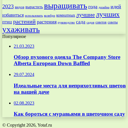
выращивать
2023
года
идей
вырастить
видов
дизайна
лучших
лучшие
избавиться
комнатных
использовать
колибри
растений
растения
птиц
сада
советов
советы
руководство
садов
ухаживать
Популярное
21.03.2023
Обзор пухового одеяла The Company Store
Alberta European Down Baffled
29.07.2024
Идеальные места для неприхотливых цветов
на вашей даче
02.08.2023
Как бороться с муравьями в цветочном саду
© Copyright 2026, Yotaf.ru