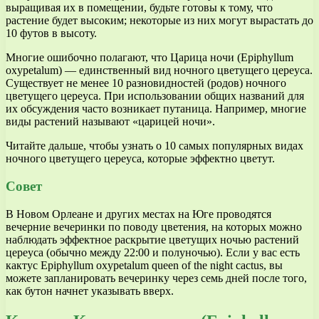
выращивая их в помещении, будьте готовы к тому, что
растение будет высоким; некоторые из них могут вырастать до
10 футов в высоту.
Многие ошибочно полагают, что Царица ночи (Epiphyllum
oxypetalum) — единственный вид ночного цветущего цереуса.
Существует не менее 10 разновидностей (родов) ночного
цветущего цереуса. При использовании общих названий для
их обсуждения часто возникает путаница. Например, многие
виды растений называют «царицей ночи».
Читайте дальше, чтобы узнать о 10 самых популярных видах
ночного цветущего цереуса, которые эффектно цветут.
Совет
В Новом Орлеане и других местах на Юге проводятся
вечерние вечеринки по поводу цветения, на которых можно
наблюдать эффектное раскрытие цветущих ночью растений
цереуса (обычно между 22:00 и полуночью). Если у вас есть
кактус Epiphyllum oxypetalum queen of the night cactus, вы
можете запланировать вечеринку через семь дней после того,
как бутон начнет указывать вверх.