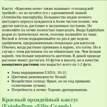
Кактус «Королева ночи» также называют «голландской
трубкой», но не путайте его с одноименной лианой
(Aristolochia macrophylla). Большинство видов ночного
цветущего цереуса нуждаются в более частом поливе, чем
другие кактусы, растущие в засушливых пустынях. Не
позволяйте их почве полностью пересыхать. Виды Epiphyllum
родом из тропических лесов, поэтому поливайте их чаще.
Весной и летом подкармливайте их раз в две недели
удобрением, предназначенным специально для кактусов.
Обычно, когда растение привязано к корню, это плохо. Но в
случае с этим растением это не обязательно так. Чем больше
корней, тем больше вероятность цветения. В дикой природе
растение может достигать 10 футов в высоту, но в качестве
комнатного растения
оно вырастет всего на 1-2 фута.
Зоны выращивания USDA: 10-11;
Цветовые разновидности: Белый;
Воздействие солнца: Яркое, но не под прямыми
солнечными лучами;
Потребность в почве: Хорошо дренированная.
Красный орхидейный кактус
(Epiphyllum «Fifty Grand»)